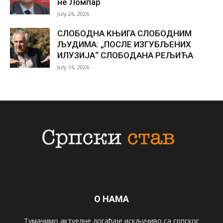
не Ломпар
July 26, 2026
СЛОБОДНА КЊИГА СЛОБОДНИМ
ЉУДИМА: „ПОСЛЕ ИЗГУБЉЕНИХ
ИЛУЗИЈА“ СЛОБОДАНА РЕЉИЋА
July 16, 2026
О НАМА
Тумачимо актуелне догађаје искључиво са српског