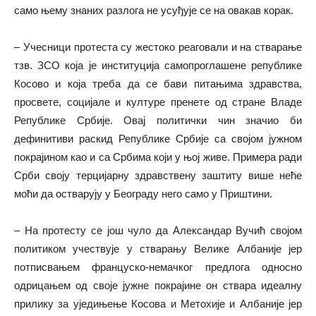
само њему знаних разлога не усуђује се на овакав корак.
– Учесници протеста су жестоко реаговали и на стварање
тзв. ЗСО која је институција самопроглашене републике
Косово и која треба да се бави питањима здравства,
просвете, социјале и културе пренете од стране Владе
Републике Србије. Овај политички чин значио би
дефинитиви раскид Републике Србије са својом јужном
покрајином као и са Србима који у њој живе. Примера ради
Срби своју терцијарну здравствену заштиту више неће
моћи да остварују у Београду него само у Приштини.
– На протесту се још чуло да Александар Вучић својом
политиком учествује у стварању Велике Албаније јер
потписвањем француско-немачког предлога односно
одрицањем од своје јужне покрајине он ствара идеалну
прилику за уједињење Косова и Метохије и Албаније јер