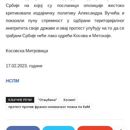
Србије на којој су посланици опозиције жестоко
критиковали издајничку политику Александра Вучића и
показали пуну спремност у одбрани територијалног
инегритета своје државе и овај протест упућују на то да се
грађани Србије неће лако одрећи Косова и Метохије.
Косовска Митровица
17.02.2023. године
НСПМ
КЉУЧНЕ РЕЧИ
"Отаџбина"
Космет
протест против франко-ннемачког плана по КиМ