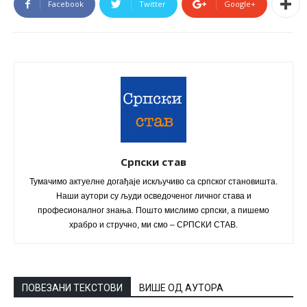
Facebook
Twitter
Google+
Српски став
Тумачимо актуелне догађаје искључиво са српског становишта.
Наши аутори су људи осведоченог личног става и
професионалног знања. Пошто мислимо српски, а пишемо
храбро и стручно, ми смо – СРПСКИ СТАВ.
ПОВЕЗАНИ ТЕКСТОВИ
ВИШЕ ОД АУТОРА