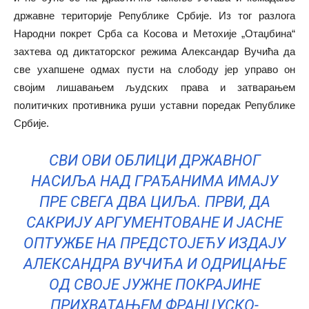
државне територије Републике Србије. Из тог разлога
Народни покрет Срба са Косова и Метохије „Отаџбина“
захтева од диктаторског режима Александар Вучића да
све ухапшене одмах пусти на слободу јер управо он
својим лишавањем људских права и затварањем
политичких противника руши уставни поредак Републике
Србије.
СВИ ОВИ ОБЛИЦИ ДРЖАВНОГ
НАСИЉА НАД ГРАЂАНИМА ИМАЈУ
ПРЕ СВЕГА ДВА ЦИЉА. ПРВИ, ДА
САКРИЈУ АРГУМЕНТОВАНЕ И ЈАСНЕ
ОПТУЖБЕ НА ПРЕДСТОЈЕЋУ ИЗДАЈУ
АЛЕКСАНДРА ВУЧИЋА И ОДРИЦАЊЕ
ОД СВОЈЕ ЈУЖНЕ ПОКРАЈИНЕ
ПРИХВАТАЊЕМ ФРАНЦУСКО-