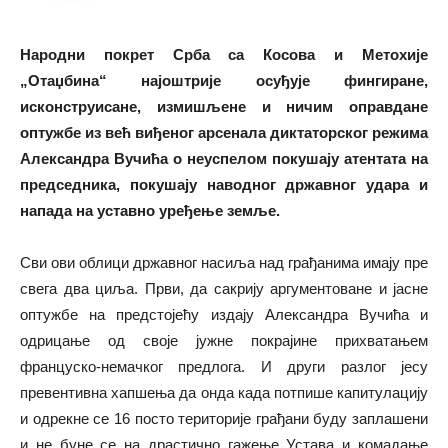
Народни покрет Срба са Косова и Метохије
„Отаџбина“ најоштрије осуђује фингиране,
исконструисане, измишљене и ничим оправдане
оптужбе из већ виђеног арсенала диктаторског режима
Александра Вучића о неуспелом покушају атентата на
председника, покушају наводног државног удара и
напада на уставно уређење земље.
Сви ови облици државног насиља над грађанима имају пре
свега два циља. Први, да сакрију аргументоване и јасне
оптужбе на предстојећу издају Александра Вучића и
одрицање од своје јужне покрајине прихватањем
француско-немачког предлога. И други разлог јесу
превентивна хапшења да онда када потпише капитулацију
и одрекне се 16 посто територије грађани буду заплашени
и не буне се на драстично гажење Устава и комадање