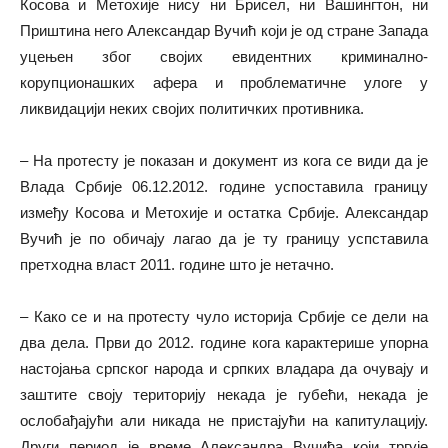
Косова и Метохије нису ни Брисел, ни Вашингтон, ни
Приштина него Александар Вучић који је од стране Запада
уцењен због својих евидентних криминално-
корупционашких афера и проблематичне улоге у
ликвидацији неких својих политичких противника.
– На протесту је показан и документ из кога се види да је
Влада Србије 06.12.2012. године успоставила границу
између Косова и Метохије и остатка Србије. Александар
Вучић је по обичају лагао да је ту границу успставила
претходна власт 2011. године што је нетачно.
– Како се и на протесту чуло историја Србије се дели на
два дела. Први до 2012. године кога карактерише упорна
настојања српског народа и српких владара да очувају и
заштите своју територију некада је губећи, некада је
ослобађајући али никада не пристајући на капитулацију.
Други период је време Александра Вучића који тргује