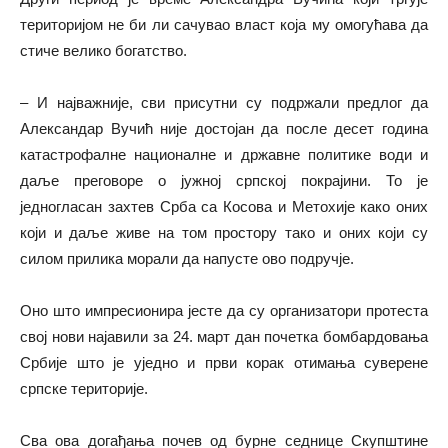
територијом не би ли сачувао власт која му омогућава да
стиче велико богатство.
– И најважније, сви присутни су подржали предлог да
Александар Вучић није достојан да после десет година
катастрофалне националне и државне политике води и
даље преговоре о јужној српској покрајини. То је
једногласан захтев Срба са Косова и Метохије како оних
који и даље живе на том простору тако и оних који су
силом прилика морали да напусте ово подручје.
Оно што импресионира јесте да су организатори протеста
свој нови најавили за 24. март дан почетка бомбардовања
Србије што је уједно и први корак отимања суверене
српске територије.
Сва ова догађања почев од бурне седнице Скупштине