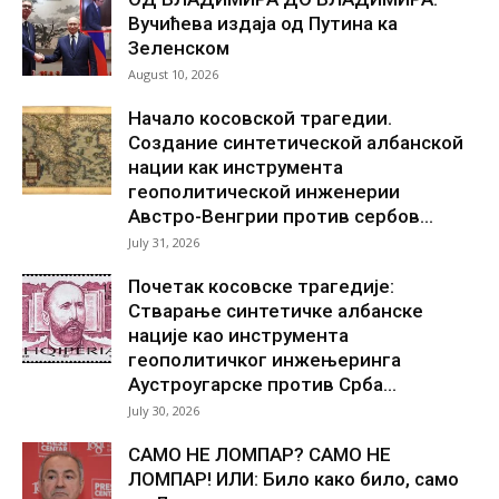
Вучићева издаја од Путина ка
Зеленском
August 10, 2026
Начало косовской трагедии.
Создание синтетической албанской
нации как инструмента
геополитической инженерии
Австро-Венгрии против сербов...
July 31, 2026
Почетак косовске трагедије:
Стварање синтетичке албанске
нације као инструмента
геополитичког инжењеринга
Аустроугарске против Срба...
July 30, 2026
САМО НЕ ЛОМПАР? САМО НЕ
ЛОМПАР! ИЛИ: Било како било, само