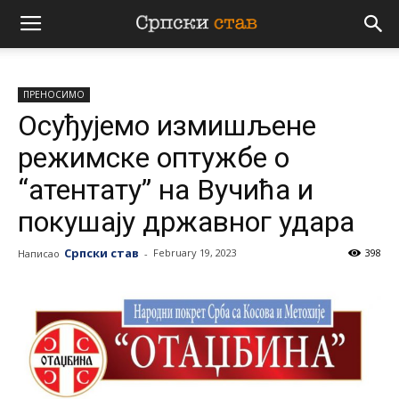
Српски
ПРЕНОСИМО
став
Осуђујемо измишљене
режимске оптужбе о
“атентату” на Вучића и
покушају државног удара
Српски став
February 19, 2023
398
Написао
-