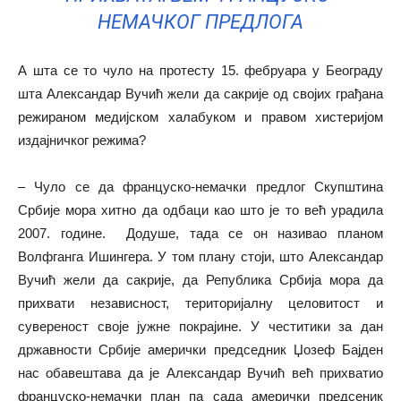
НЕМАЧКОГ ПРЕДЛОГА
А шта се то чуло на протесту 15. фебруара у Београду
шта Александар Вучић жели да сакрије од својих грађана
режираном медијском халабуком и правом хистеријом
издајничког режима?
– Чуло се да француско-немачки предлог Скупштина
Србије мора хитно да одбаци као што је то већ урадила
2007. године. Додуше, тада се он називао планом
Волфганга Ишингера. У том плану стоји, што Александар
Вучић жели да сакрије, да Република Србија мора да
прихвати независност, територијалну целовитост и
сувереност своје јужне покрајине. У честитики за дан
државности Србије амерички председник Џозеф Бајден
нас обавештава да је Александар Вучић већ прихватио
француско-немачки план па сада амерички предсеник