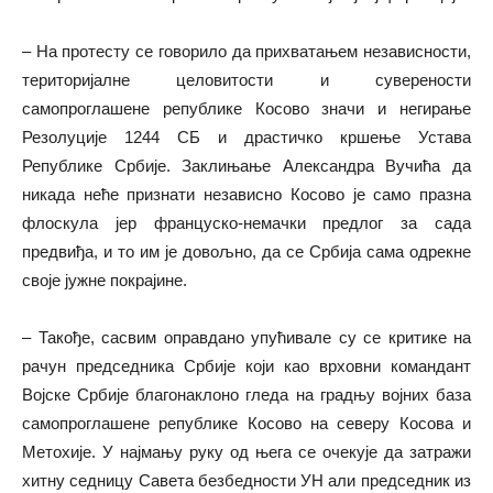
– На протесту се говорило да прихватањем независности,
територијалне целовитости и суверености
самопроглашене републике Косово значи и негирање
Резолуције 1244 СБ и драстичко кршење Устава
Републике Србије. Заклињање Александра Вучића да
никада неће признати независно Косово је само празна
флоскула јер француско-немачки предлог за сада
предвиђа, и то им је довољно, да се Србија сама одрекне
своје јужне покрајине.
– Такође, сасвим оправдано упућивале су се критике на
рачун председника Србије који као врховни командант
Војске Србије благонаклоно гледа на градњу војних база
самопроглашене републике Косово на северу Косова и
Метохије. У најмању руку од њега се очекује да затражи
хитну седницу Савета безбедности УН али председник из