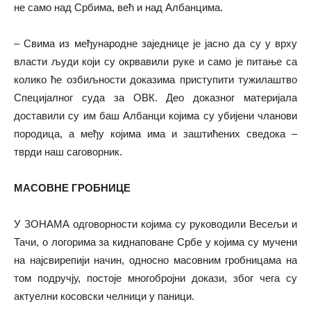
не само над Србима, већ и над Албанцима.
– Свима из међународне заједнице је јасно да су у врху
власти људи који су окрвавили руке и само је питање са
колико ће озбиљности доказима приступити тужилаштво
Специјалног суда за ОВК. Део доказног материјала
доставили су им баш Албанци којима су убијени чланови
породица, а међу којима има и заштићених сведока –
тврди наш саговорник.
МАСОВНЕ ГРОБНИЦЕ
У ЗОНАМА одговорности којима су руководили Весељи и
Тачи, о логорима за киднаповане Србе у којима су мучени
на најсвирепији начин, односно масовним гробницама на
том подручју, постоје многобројни докази, због чега су
актуелни косовски челници у паници.