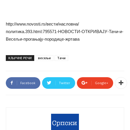
http://www.novosti.rs/вести/насловна/
политика.393.html:795571-НОВОСТИ-ОТКРИВАЈУ-Тачи-и-
Весељи-прогањају-породице-жртава
КЉУЧНЕ РЕЧИ
весељи
Тачи
Facebook
Twitter
Google+