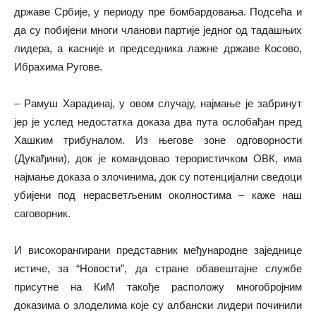
државе Србије, у периоду пре бомбардовања. Подсећа и
да су побијени многи чланови партије једног од тадашњих
лидера, а касније и председника лажне државе Косово,
Ибрахима Ругове.
– Рамуш Харадинај, у овом случају, најмање је забринут
јер је услед недостатка доказа два пута ослобађан пред
Хашким трибуналом. Из његове зоне одговорности
(Дукађини), док је командовао терористичком ОВК, има
најмање доказа о злочинима, док су потенцијални сведоци
убијени под нерасветљеним околностима – каже наш
саговорник.
И високорангирани представник међународне заједнице
истиче, за “Новости”, да стране обавештајне службе
присутне на КиМ такође расположу многобројним
доказима о злоделима које су албански лидери починили