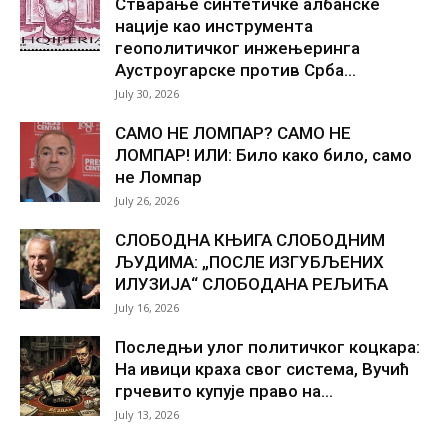
Стварање синтетичке албанске
нације као инструмента
геополитичког инжењеринга
Аустроугарске против Срба...
July 30, 2026
САМО НЕ ЛОМПАР? САМО НЕ
ЛОМПАР! ИЛИ: Било како било, само
не Ломпар
July 26, 2026
СЛОБОДНА КЊИГА СЛОБОДНИМ
ЉУДИМА: „ПОСЛЕ ИЗГУБЉЕНИХ
ИЛУЗИЈА“ СЛОБОДАНА РЕЉИЋА
July 16, 2026
Последњи улог политичког коцкара:
На ивици краха свог система, Вучић
грчевито купује право на...
July 13, 2026