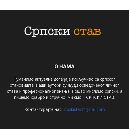
О НАМА
Тумачимо актуелне догађаје искључиво са српског
становишта. Наши аутори су људи осведоченог личног
става и професионалног знања. Пошто мислимо српски, а
пишемо храбро и стручно, ми смо – СРПСКИ СТАВ.
Контактирајте нас:
srpskistav@gmail.com