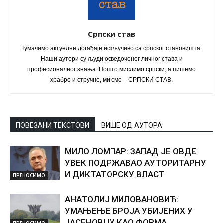
Српски став
Тумачимо актуелне догађаје искључиво са српског становишта.
Наши аутори су људи осведоченог личног става и
професионалног знања. Пошто мислимо српски, а пишемо
храбро и стручно, ми смо – СРПСКИ СТАВ.
ПОВЕЗАНИ ТЕКСТОВИ
ВИШЕ ОД АУТОРА
МИЛО ЛОМПАР: ЗАПАД ЈЕ ОВДЕ
УВЕК ПОДРЖАВАО АУТОРИТАРНУ
И ДИКТАТОРСКУ ВЛАСТ
ПРЕНОСИМО
АНАТОЛИЈ МИЛОВАНОВИЋ:
УМАЊЕЊЕ БРОЈА УБИЈЕНИХ У
ЈАСЕНОВЦУ КАО ФОРМА