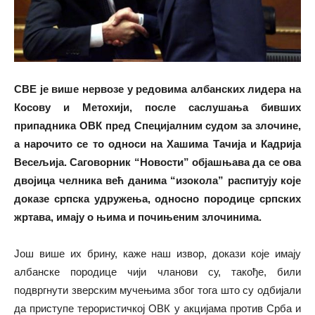
СВЕ је више нервозе у редовима албанских лидера на
Косову и Метохији, после саслушања бивших
припадника ОВК пред Специјалним судом за злочине,
а нарочито се то односи на Хашима Тачија и Кадрија
Весељија. Саговорник “Новости” објашњава да се ова
двојица челника већ данима “изокола” распитују које
доказе српска удружења, односно породице српских
жртава, имају о њима и почињеним злочинима.
Још више их брину, каже наш извор, докази које имају
албанске породице чији чланови су, такође, били
подвргнути зверским мучењима због тога што су одбијали
да приступе терористичкој ОВК у акцијама против Срба и