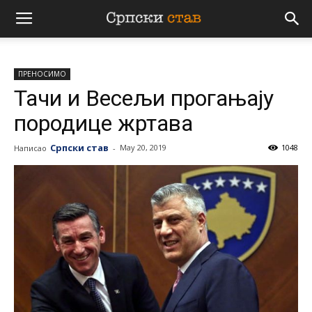
Српски
ПРЕНОСИМО
став
Тачи и Весељи прогањају
породице жртава
Српски став
May 20, 2019
1048
Написао
-