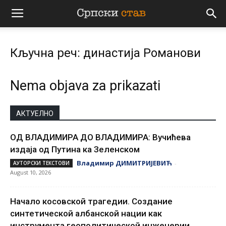
Српски
Кључна реч: династија Романови
став
Nema objava za prikazati
АКТУЕЛНО
ОД ВЛАДИМИРА ДО ВЛАДИМИРА: Вучићева
издаја од Путина ка Зеленском
Владимир ДИМИТРИЈЕВИЋ
АУТОРСКИ ТЕКСТОВИ
-
August 10, 2026
Начало косовской трагедии. Создание
синтетической албанской нации как
инструмента геополитической инженерии