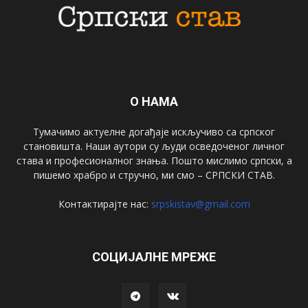
О НАМА
Тумачимо актуелне догађаје искључиво са српског
становишта. Наши аутори су људи осведоченог личног
става и професионалног знања. Пошто мислимо српски, а
пишемо храбро и стручно, ми смо – СРПСКИ СТАВ.
Контактирајте нас:
srpskistav@gmail.com
СОЦИЈАЛНЕ МРЕЖЕ