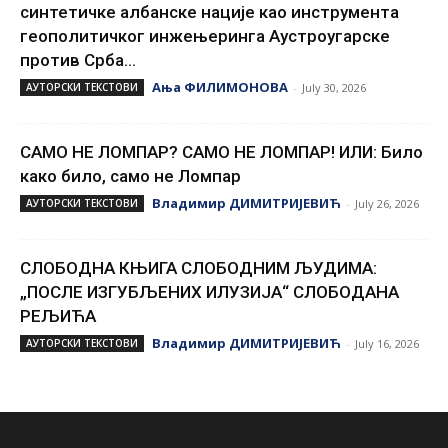
синтетичке албанске нације као инструмента
геополитичког инжењеринга Аустроугарске
против Срба...
Ања ФИЛИМОНОВА
АУТОРСКИ ТЕКСТОВИ
-
July 30, 2026
САМО НЕ ЛОМПАР? САМО НЕ ЛОМПАР! ИЛИ: Било
како било, само не Ломпар
Владимир ДИМИТРИЈЕВИЋ
АУТОРСКИ ТЕКСТОВИ
-
July 26, 2026
СЛОБОДНА КЊИГА СЛОБОДНИМ ЉУДИМА:
„ПОСЛЕ ИЗГУБЉЕНИХ ИЛУЗИЈА“ СЛОБОДАНА
РЕЉИЋА
Владимир ДИМИТРИЈЕВИЋ
АУТОРСКИ ТЕКСТОВИ
-
July 16, 2026