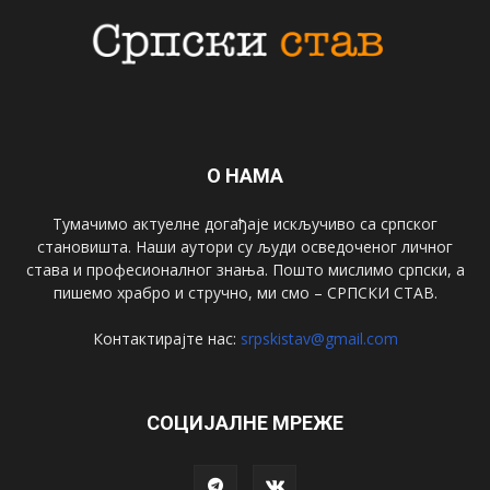
О НАМА
Тумачимо актуелне догађаје искључиво са српског
становишта. Наши аутори су људи осведоченог личног
става и професионалног знања. Пошто мислимо српски, а
пишемо храбро и стручно, ми смо – СРПСКИ СТАВ.
Контактирајте нас:
srpskistav@gmail.com
СОЦИЈАЛНЕ МРЕЖЕ