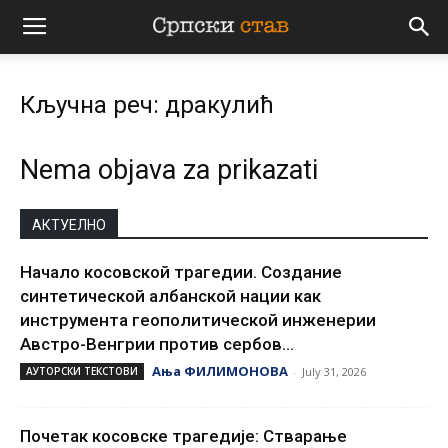
Српски
Кључна реч: дракулић
став
Nema objava za prikazati
АКТУЕЛНО
Начало косовской трагедии. Создание
синтетической албанской нации как
инструмента геополитической инженерии
Австро-Венгрии против сербов...
Ања ФИЛИМОНОВА
АУТОРСКИ ТЕКСТОВИ
-
July 31, 2026
Почетак косовске трагедије: Стварање