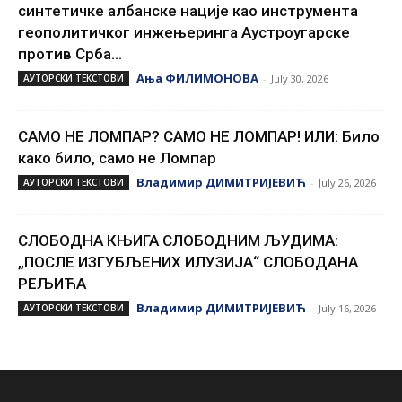
синтетичке албанске нације као инструмента
геополитичког инжењеринга Аустроугарске
против Срба...
Ања ФИЛИМОНОВА
АУТОРСКИ ТЕКСТОВИ
-
July 30, 2026
САМО НЕ ЛОМПАР? САМО НЕ ЛОМПАР! ИЛИ: Било
како било, само не Ломпар
Владимир ДИМИТРИЈЕВИЋ
АУТОРСКИ ТЕКСТОВИ
-
July 26, 2026
СЛОБОДНА КЊИГА СЛОБОДНИМ ЉУДИМА:
„ПОСЛЕ ИЗГУБЉЕНИХ ИЛУЗИЈА“ СЛОБОДАНА
РЕЉИЋА
Владимир ДИМИТРИЈЕВИЋ
АУТОРСКИ ТЕКСТОВИ
-
July 16, 2026