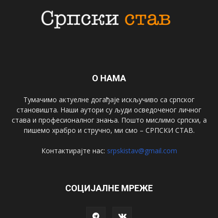
О НАМА
Тумачимо актуелне догађаје искључиво са српског
становишта. Наши аутори су људи осведоченог личног
става и професионалног знања. Пошто мислимо српски, а
пишемо храбро и стручно, ми смо – СРПСКИ СТАВ.
Контактирајте нас:
srpskistav@gmail.com
СОЦИЈАЛНЕ МРЕЖЕ