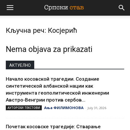
Српски
Кључна реч: Косјерић
став
Nema objava za prikazati
АКТУЕЛНО
Начало косовской трагедии. Создание
синтетической албанской нации как
инструмента геополитической инженерии
Австро-Венгрии против сербов...
Ања ФИЛИМОНОВА
АУТОРСКИ ТЕКСТОВИ
-
July 31, 2026
Почетак косовске трагедије: Стварање