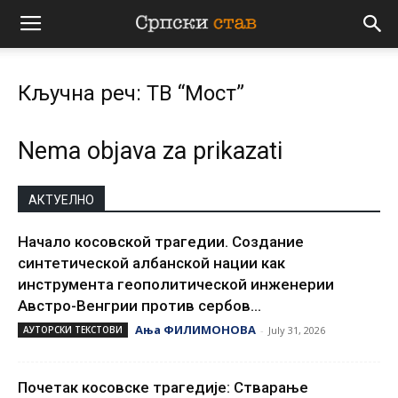
Српски
Кључна реч: ТВ “Мост”
став
Nema objava za prikazati
АКТУЕЛНО
Начало косовской трагедии. Создание
синтетической албанской нации как
инструмента геополитической инженерии
Австро-Венгрии против сербов...
Ања ФИЛИМОНОВА
АУТОРСКИ ТЕКСТОВИ
-
July 31, 2026
Почетак косовске трагедије: Стварање