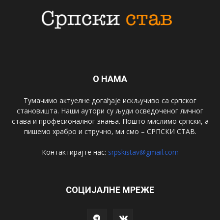
О НАМА
Тумачимо актуелне догађаје искључиво са српског
становишта. Наши аутори су људи осведоченог личног
става и професионалног знања. Пошто мислимо српски, а
пишемо храбро и стручно, ми смо – СРПСКИ СТАВ.
Контактирајте нас:
srpskistav@gmail.com
СОЦИЈАЛНЕ МРЕЖЕ