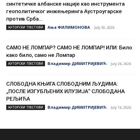
синтетичке албанске нације као инструмента
геополитичког инжењеринга Аустроугарске
против Срба...
Ања ФИЛИМОНОВА
АУТОРСКИ ТЕКСТОВИ
-
July 30, 2026
САМО НЕ ЛОМПАР? САМО НЕ ЛОМПАР! ИЛИ: Било
како било, само не Ломпар
Владимир ДИМИТРИЈЕВИЋ
АУТОРСКИ ТЕКСТОВИ
-
July 26, 2026
СЛОБОДНА КЊИГА СЛОБОДНИМ ЉУДИМА:
„ПОСЛЕ ИЗГУБЉЕНИХ ИЛУЗИЈА“ СЛОБОДАНА
РЕЉИЋА
Владимир ДИМИТРИЈЕВИЋ
АУТОРСКИ ТЕКСТОВИ
-
July 16, 2026