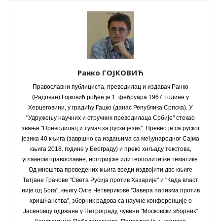
Ранко ГОЈКОВИЋ
Православни публициста, преводилац и издавач Ранко
(Радован) Гојковић рођен је 1. фебруара 1967. године у
Херцеговини, у градићу Гацко (данас Република Српска). У
"Удружењу научних и стручних преводилаца Србије" стекао
звање "Преводилац и тумач за руски језик". Превео је са руског
језика 40 књига (завршно са издањима са међународног Сајма
књига 2018. године у Београду) и преко хиљаду текстова,
углавном православне, историјске или геополитичке тематике.
Од мноштва преведених књига вреди издвојити две књиге
Татјане Грачове "Света Русија против Хазарије" и "Када власт
није од Бога", књигу Олге Четверикове "Завера папизма против
хришћанства", зборник радова са научне конференције о
Јасеновцу одржане у Петрограду, чувени "Московски зборник"