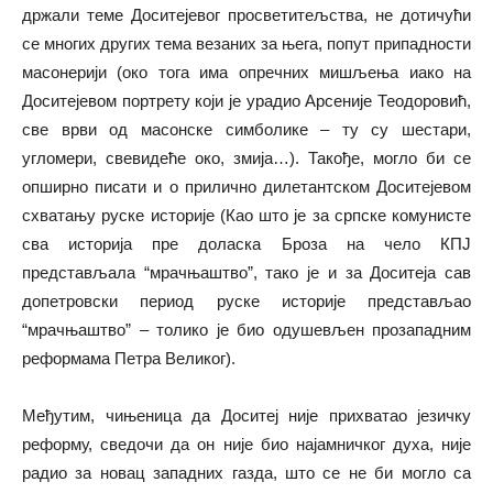
држали теме Доситејевог просветитељства, не дотичући
се многих других тема везаних за њега, попут припадности
масонерији (око тога има опречних мишљења иако на
Доситејевом портрету који је урадио Арсеније Теодоровић,
све врви од масонске симболике – ту су шестари,
угломери, свевидеће око, змија…). Такође, могло би се
опширно писати и о прилично дилетантском Доситејевом
схватању руске историје (Као што је за српске комунисте
сва историја пре доласка Броза на чело КПЈ
представљала “мрачњаштво”, тако је и за Доситеја сав
допетровски период руске историје представљао
“мрачњаштво” – толико је био одушевљен прозападним
реформама Петра Великог).
Међутим, чињеница да Доситеј није прихватао језичку
реформу, сведочи да он није био најамничког духа, није
радио за новац западних газда, што се не би могло са