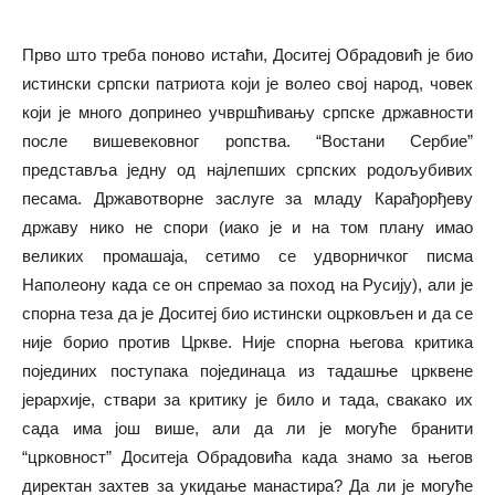
Прво што треба поново истаћи, Доситеј Обрадовић је био
истински српски патриота који је волео свој народ, човек
који је много допринео учвршћивању српске државности
после вишевековног ропства. “Востани Сербие”
представља једну од најлепших српских родољубивих
песама. Државотворне заслуге за младу Карађорђеву
државу нико не спори (иако је и на том плану имао
великих промашаја, сетимо се удворничког писма
Наполеону када се он спремао за поход на Русију), али је
спорна теза да је Доситеј био истински оцрковљен и да се
није борио против Цркве. Није спорна његова критика
појединих поступака појединаца из тадашње црквене
јерархије, ствари за критику је било и тада, свакако их
сада има још више, али да ли је могуће бранити
“црковност” Доситеја Обрадовића када знамо за његов
директан захтев за укидање манастира? Да ли је могуће