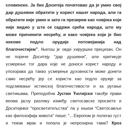
словенске. Ја бих Доситеја почитовао да је умио свој
дар душевни обратити у корист нашег народа, али га
обратити није умио и зато га презирем као човјека који
није видио у шта се садржи срећа народа, што му
може причинити несрећу, и како човјека који је био
некоме подло орудије потсмејанија над
благочестијем”
. Његош је овде хируршки прецизан. Он
не пориче Доситеју “дар душевни”, али критикује
усмерење тог дара које не доноси корист народу и
упозорава да такво усмерење духовности може донети
само несрећу јер се користи као подло оружје за
подсмевање истинској благочестивости и за ругање
светињама. Преподобни
Јустин Ћелијски
такође прави
веома јасну разлику између светосавске просвете и
Доситејевог “просветитељства” па у књизи “Светосавље
као филозофија живота” пише: “…Европом је полегао густ
и тежак мрак и попала је непрозирна тама?
Кроз