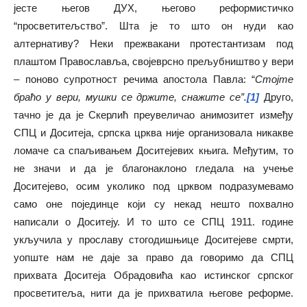
јесте његов ДУХ, његово реформистичко
“просветитељство”. Шта је то што он нуди као
алтернативу? Неки прежвакани протестантизам под
плаштом Православља, својеврсно прељубништво у вери
– поново супротност речима апостола Павла: “
Стојте
браћо у вери, мушки се држите, снажите се”.
[1]
Друго,
тачно је да је Скерлић преувеличао анимозитет између
СПЦ и Доситеја, српска црква није организовала никакве
ломаче са спаљивањем Доситејевих књига. Међутим, то
не значи и да је благонаклоно гледала на учење
Доситејево, осим уколико под црквом подразумевамо
само оне појединце који су некад нешто похвално
написали о Доситеју. И то што се СПЦ 1911. године
укључила у прославу стогодишњице Доситејеве смрти,
уопште нам не даје за право да говоримо да СПЦ
прихвата Доситеја Обрадовића као истинског српског
просветитеља, нити да је прихватила његове реформе.