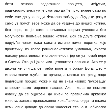
бити основа педагошког процеса, међутим,
рационалистички ум је сматрао да ће пуко знање само по
себи све да унапреди. Фатална заблуда! Људски разум
само уз помоћ вере може да се уздиже до виших истина,
без вере, то је само спољашња форма учености без
могућности поимања виших истина. Док са друге стране
верујући човек лако схвата истине нижег поретка које
проистичу из голог рационалистичког умовања, схвата
њихову релативност и ограниченост, јер он уз помоћ вере
и Светих Отаца Цркве има целовитост сазнања. Ако се у
школи не учи да се треба волети и бојати Бога, што у
ствари значи љубав ка врлини, а мржња ка греху, онда
педагошки процес може и од не знам каквих “вуковаца”
створити само моралне наказе. Ако школа не помаже
човеку да се оцркови, да живи по правилима црквеног
живота, живота православног хришћанина, онда та школа
неминовно доводи до овако жалосног стања и небивалог