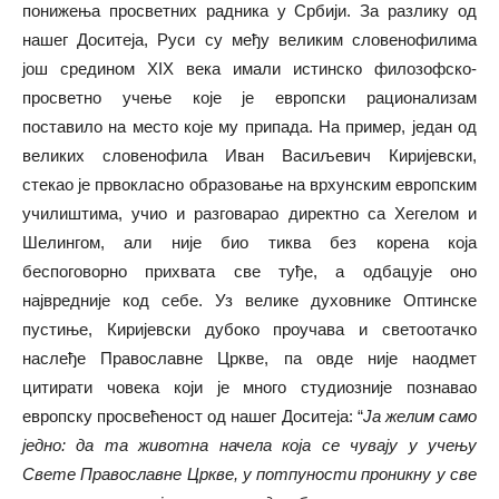
понижења просветних радника у Србији. За разлику од
нашег Доситеја, Руси су међу великим словенофилима
још средином ХIХ века имали истинско филозофско-
просветно учење које је европски рационализам
поставило на место које му припада. На пример, један од
великих словенофила Иван Васиљевич Киријевски,
стекао је првокласно образовање на врхунским европским
училиштима, учио и разговарао директно са Хегелом и
Шелингом, али није био тиква без корена која
беспоговорно прихвата све туђе, а одбацује оно
највредније код себе. Уз велике духовнике Оптинске
пустиње, Киријевски дубоко проучава и светоотачко
наслеђе Православне Цркве, па овде није наодмет
цитирати човека који је много студиозније познавао
европску просвећеност од нашег Доситеја: “
Ја желим само
једно: да та животна начела која се чувају у учењу
Свете Православне Цркве, у потпуности проникну у све