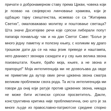
причати о добронамерном ставу према Цркви, човека који
је позвао на својеврсно линчовање храмова, који је
одбацио тајну свештенства, исмевао се са “Житијима
Светих”, омаловажавао молитву и поштовање светаца?
Шта значе Доситејеве речи које српски либерали попут
папагаја понављају чак и на дан Светог Саве: “Боље је
много једну паметну и полезну књигу, с коликим му драго
трошком дати да се на наш језик преведе и наштампа,
него дванаест звонара сазидати и у сву њих велика звона
поизвештати. Књиге, браћо моја, књиге, а не звона и
прапорце!” Моја интелигенција ми не дозвољава да овде
не приметим да аутор ових речи црквена звона сматра
великим проблемом свога рода. Та иста интелигенција ми
говори да онај који ратује против црквених звона, никада
не може бити истински српски просветитељ. Дакле,
конструктивна критика није проблематична, оно што је за
многе људе из православно-патриотске средине спорно