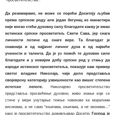
Да резимирамо, не може се порећи Доситеју љубав
према српском роду али један бегунац из манастира
није могао стећи духовну силу благодати какву је имао
истински српски просветитељ Свети Сава, јер снага
личности потиче од снаге вере. Та благодат је
снажнија и од најјачег личног духа и од највеће
учености и талента.
Да је уз помоћ те духовне силе
благодати и у новијем добу српски род у стању да
изроди истинског просветитеља, показује нам пример
светог владике Николаја, чије дело представља
својеврсну категорију узвишености као вишег степена
естетске лепоте.
Николајево просветитељство
представља просвећење духовно, живо знање које се
стиче у мери унутарње тежње човекове ка моралним
висинама, а не само “књигама, књигама, а не звонима…”
како је просветитељство доживљавао Доситеј.
Господ је