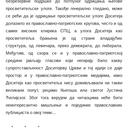
безрезервне подршке до потпуног одрицања његове
просветитељске улоге. Такође генерално гледано, може
се рећи да је одрицање просветитељске улоге Доситеја
долазило из православно-патриотских кругова, често и од
самих високих клирика СПЦ, а улога Доситеја као
просветитеља брањена је од стране владајућих
структура, од левичара, преко демократа, до либерала.
Међутим, од скора се и у православно-патриотској
средини јављају гласови који негирају било какву
супротстављеност Доситејеву Цркви и тој идеји се даје
простор и у православно-патриотским медијима, иако
Доситеја као просветитеља нису доживљавали ни такви
великани попут, рецимо Његоша или светог Јустина
Ћелијског. Због тога верујем да читаоцима неће бити
неинтересантно мишљење и појединих православних
публициста о овој теми…
* * *