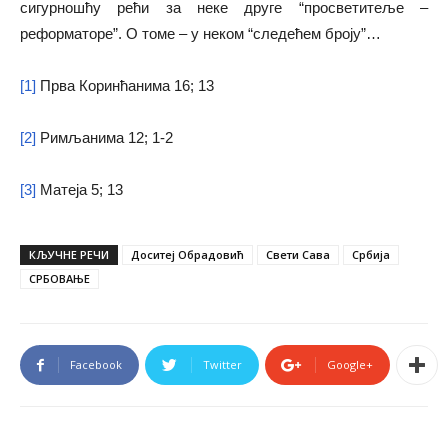
сигурношћу рећи за неке друге “просветитеље –
реформаторе”. О томе – у неком “следећем броју”…
[1]
Прва Коринћанима 16; 13
[2]
Римљанима 12; 1-2
[3]
Матеја 5; 13
КЉУЧНЕ РЕЧИ
Доситеј Обрадовић
Свети Сава
Србиjа
СРБОВАЊЕ
Facebook
Twitter
Google+