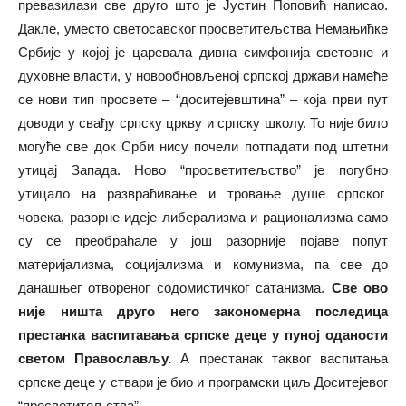
превазилази све друго што је Јустин Поповић написао.
Дакле, уместо светосавског просветитељства Немањићке
Србије у којој је царевала дивна симфонија световне и
духовне власти, у новообновљеној српској држави намеће
се нови тип просвете – “доситејевштина” – која први пут
доводи у свађу српску цркву и српску школу. То није било
могуће све док Срби нису почели потпадати под штетни
утицај Запада. Ново “просветитељство” је погубно
утицало на развраћивање и тровање душе српског
човека, разорне идеје либерализма и рационализма само
су се преобраћале у још разорније појаве попут
материјализма, социјализма и комунизма, па све до
данашњег отвореног содомистичког сатанизма.
Све ово
није ништа друго него закономерна последица
престанка васпитавања српске деце у пуној оданости
светом Православљу.
А престанак таквог васпитања
српске деце у ствари је био и програмски циљ Доситејевог
“просветитељства”.