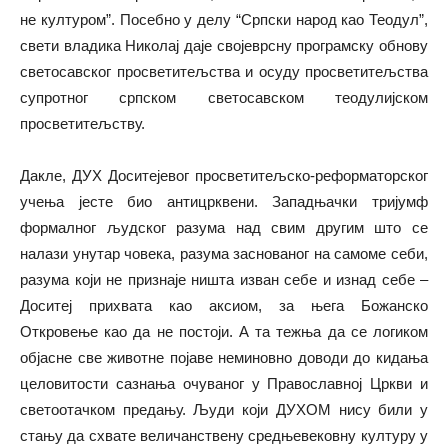
не културом”. Посебно у делу “Српски народ као Теодул”,
свети владика Николај даје својеврсну програмску обнову
светосавског просветитељства и осуду просветитељства
супротног српском светосавском теодулијском
просветитељству.
Дакле, ДУХ Доситејевог просветитељско-реформаторског
учења јесте био антицрквени. Западњачки тријумф
формалног људског разума над свим другим што се
налази унутар човека, разума заснованог на самоме себи,
разума који не признаје ништа изван себе и изнад себе –
Доситеј прихвата као аксиом, за њега Божанско
Откровење као да не постоји. А та тежња да се логиком
објасне све животне појаве неминовно доводи до кидања
целовитости сазнања очуваног у Православној Цркви и
светоотачком предању. Људи који ДУХОМ нису били у
стању да схвате величанствену средњевековну културу у