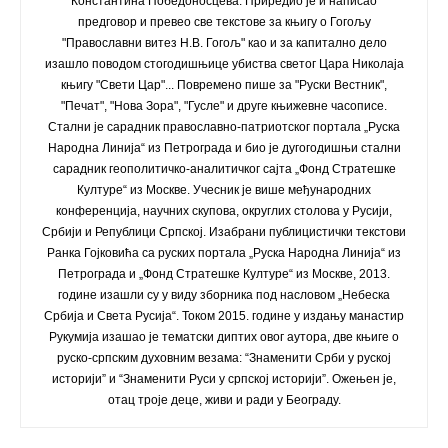
Константина Победоносцева. Приредио је и написао
предговор и превео све текстове за књигу о Гогољу
"Православни витез Н.В. Гогољ" као и за капитално дело
изашло поводом стогодишњице убиства светог Цара Николаја
књигу "Свети Цар"... Повремено пише за "Руски Вестник",
"Печат", "Нова Зора", "Гусле" и друге књижевне часописе.
Стални је сарадник православно-патриотског портала „Руска
Народна Линија“ из Петрограда и био је дугогодишњи стални
сарадник геополитичко-аналитичког сајта „Фонд Стратешке
Културе“ из Москве. Учесник је више међународних
конференција, научних скупова, округлих столова у Русији,
Србији и Републици Српској. Изабрани публицистички текстови
Ранка Гојковића са руских портала „Руска Народна Линија“ из
Петрограда и „Фонд Стратешке Културе“ из Москве, 2013.
године изашли су у виду зборника под насловом „Небеска
Србија и Света Русија“. Током 2015. године у издању манастир
Рукумија изашао је тематски диптих овог аутора, две књиге о
руско-српским духовним везама: “Знаменити Срби у руској
историји” и “Знаменити Руси у српској историји”. Ожењен је,
отац троје деце, живи и ради у Београду.