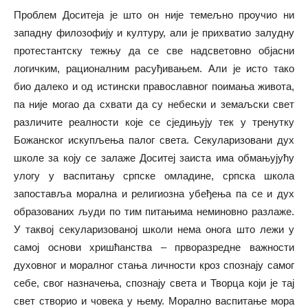
Проблем Доситеја је што он није темељно проучио ни
западну филозофију и културу, али је прихватио залудну
протестантску тежњу да се све надсветовно објасни
логичким, рационалним расуђивањем. Али је исто тако
био далеко и од истински православног поимања живота,
па није могао да схвати да су небески и земаљски свет
различите реалности које се сједињују тек у тренутку
Божанског искупљења палог света. Секуларизовани дух
школе за коју се залаже Доситеј заиста има обмањујућу
улогу у васпитању српске омладине, српска школа
запоставља морална и религиозна убеђења па се и дух
образованих људи по тим питањима неминовно разлаже.
У таквој секуларизованој школи нема онога што лежи у
самој основи хришћанства – прворазредне важности
духовног и моралног стања личности кроз спознају самог
себе, свог назначења, спознају света и Творца који је тај
свет створио и човека у њему. Морално васпитање мора