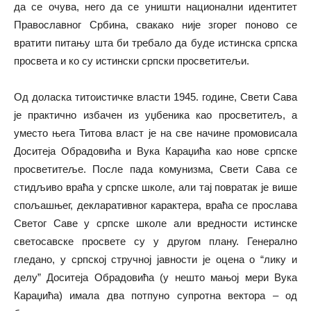
да се очува, него да се уништи национални идентитет
Православног Србина, свакако није згорег поново се
вратити питању шта би требало да буде истинска српска
просвета и ко су истински српски просветитељи.
Од доласка титоистичке власти 1945. године, Свети Сава
је практично избачен из уџбеника као просветитељ, а
уместо њега Титова власт је на све начине промовисала
Доситеја Обрадовића и Вука Караџића као нове српске
просветитеље. После пада комунизма, Свети Сава се
стидљиво враћа у српске школе, али тај повратак је више
спољашњег, декларативног карактера, враћа се прослава
Светог Саве у српске школе али вредности истинске
светосавске просвете су у другом плану. Генерално
гледано, у српској стручној јавности је оцена о “лику и
делу” Доситеја Обрадовића (у нешто мањој мери Вука
Караџића) имала два потпуно супротна вектора – од