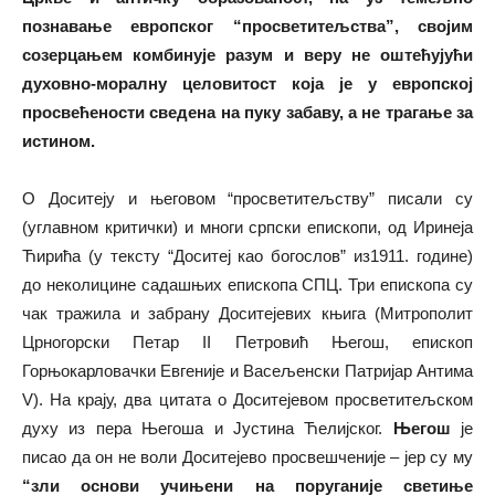
познавање европског “просветитељства”, својим
созерцањем комбинује разум и веру не оштећујући
духовно-моралну целовитост која је у европској
просвећености сведена на пуку забаву, а не трагање за
истином.
О Доситеју и његовом “просветитељству” писали су
(углавном критички) и многи српски епископи, од Иринеја
Ћирића (у тексту “Доситеј као богослов” из1911. године)
до неколицине садашњих епископа СПЦ. Три епископа су
чак тражила и забрану Доситејевих књига (Митрополит
Црногорски Петар II Петровић Његош, епископ
Горњокарловачки Евгеније и Васељенски Патријар Антима
V). На крају, два цитата о Доситејевом просветитељском
духу из пера Његоша и Јустина Ћелијског.
Његош
је
писао да он не воли Доситејево просвешченије – јер су му
“зли основи учињени на поруганије светиње