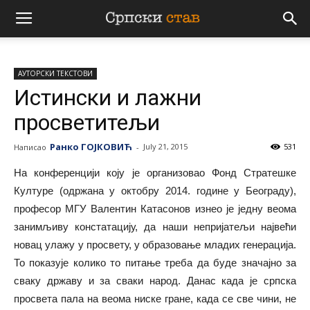
Српски
АУТОРСКИ ТЕКСТОВИ
став
Истински и лажни
просветитељи
Ранко ГОЈКОВИЋ
July 21, 2015
531
Написао
-
На конференцији коју је организовао Фонд Стратешке
Културе (одржана у октобру 2014. године у Београду),
професор МГУ Валентин Катасонов изнео је једну веома
занимљиву констатацију, да наши непријатељи највећи
новац улажу у просвету, у образовање младих генерација.
То показује колико то питање треба да буде значајно за
сваку државу и за сваки народ. Данас када је српска
просвета пала на веома ниске гране, када се све чини, не