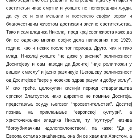
светитељи ипак смртни и уопште не непогрешиви људи,
да су се и они мењали и постепено својом вером и
благочестивим животом достизали висине светитељства.
Тако и сам владика Николај, пред крај свог живота каже да
би се одрекао многих својих дела написаних пре 1929.
године, као и неких после тог периода. Друго, чак и тако
млад, Николај уопште “не диже у висине” религиозност
Доситејеву и сам наводи да Доситеј “није религиозан у
вишем смислу” и јасно разликује Његошеву религиозност
од Доситејеве “вере у човеков здрав разум и добру вољу”.
И као треће, целокупан каснији период стваралаштва
српског Златоустог, иако директно не помиње Доситеја,
представља осуду његовог “просветитељства”. Доситеј
позива на приклањање “европској култури”, а
христочежњиви владика Николај ту “културу” назива
“богоубилачким идолопоклонством”, па каже: “Да је
Европа остала хришћанска, она би се хвалила Христом, а