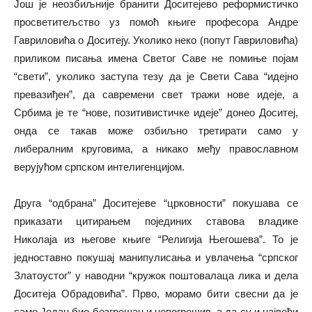
Још је неозбиљније бранити Доситејево реформистичко
просветитељство уз помоћ књиге професора Андре
Гавриловића о Доситеју. Уколико неко (попут Гавриловића)
приликом писања имена Светог Саве не помиње појам
“свети”, уколико заступа тезу да је Свети Сава “идејно
превазиђен”, да савремени свет тражи нове идеје, а
Србима је те “нове, позитивистичке идеје” донео Доситеј,
онда се такав може озбиљно третирати само у
либералним круговима, а никако међу православном
верујућом српском интелигенцијом.
Друга “одбрана” Доситејеве “црковности” покушава се
приказати цитирањем појединих ставова владике
Николаја из његове књиге “Религија Његошева”. То је
једноставно покушај манипулисања и увлачења “српског
Златоустог” у наводни “кружок поштовалаца лика и дела
Доситеја Обрадовића”. Прво, морамо бити свесни да је
само Један био безгрешан и непогрешив, а да су и највећи