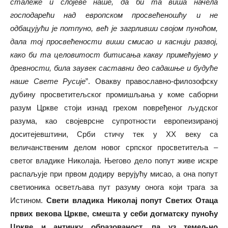
сталеже и слојеве наше, да би та виша начела
господарећи над европском просвећеношћу и не
одбацујући је потпуно, већ је загрливши својом пуноћом,
дала тој просвећености виши смисао и каснији развој,
како би та целовитост битисања какву примећујемо у
древности, била заувек саставни део садашње и будуће
наше Свете Русије
”. Овакву православно-филозофску
дубину просветитељског промишљања у коме саборни
разум Цркве стоји изнад грехом повређеног људског
разума, као својеврсне супротности европеизираној
доситејевштини, Срби стичу тек у ХХ веку са
величанственим делом новог српског просветитеља –
светог владике Николаја. Његово дело попут живе искре
распаљује при првом додиру верујућу мисао, а она попут
светионика осветљава пут разуму онога који трага за
Истином.
Свети владика Николај попут Светих Отаца
првих векова Цркве, смешта у себи догматску пуноћу
Цркве и античку образованост, па уз темељно