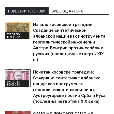
ПОВЕЗАНИ ТЕКСТОВИ
ВИШЕ ОД АУТОРА
Начало косовской трагедии.
Создание синтетической
АУТОРСКИ
албанской нации как инструмента
ТЕКСТОВИ
геополитической инженерии
Австро-Венгрии против сербов и
русских (последняя четверть XIX
в.)
Почетак косовске трагедије:
Стварање синтетичке албанске
АУТОРСКИ
нације као инструмента
ТЕКСТОВИ
геополитичког инжењеринга
Аустроугарске против Срба и Руса
(последња четвртина XIX века)
САМО НЕ ЛОМПАР? САМО НЕ