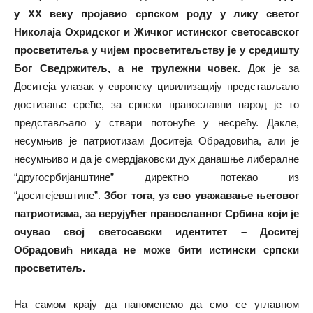
у ХХ веку пројавио српском роду у лику светог
Николаја Охридског и Жичког истинског светосавског
просветитеља у чијем просветитељству је у средишту
Бог Сведржитељ, а не трулежни човек.
Док је за
Доситеја улазак у европску цивилизацију представљало
достизање среће, за српски православни народ је то
представљало у ствари потонуће у несрећу. Дакле,
несумњив је патриотизам Доситеја Обрадовића, али је
несумњиво и да је смердјаковски дух данашње либералне
“другосрбијанштине” директно потекао из
“доситејевштине”.
Због тога, уз сво уважавање његовог
патриотизма, за верујућег православног Србина који је
очувао свој светосавски идентитет – Доситеј
Обрадовић никада не може бити истински српски
просветитељ.
На самом крају да напоменемо да смо се углавном