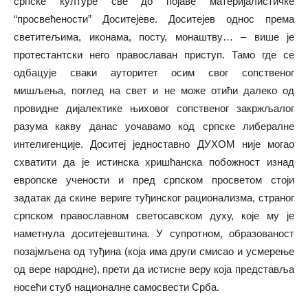
српске културе све до појаве материјалистичке
“просвећености” Доситејеве. Доситејев однос према
светитељима, иконама, посту, монаштву… – више је
протестантски него православан приступ. Тамо где се
одбацује сваки ауторитет осим свог сопственог
мишљења, поглед на свет и не може отићи далеко од
провидне дијалектике њиховог сопственог закржљалог
разума какву данас уочавамо код српске либералне
интелигенције. Доситеј једноставно ДУХОМ није могао
схватити да је истинска хришћанска побожност изнад
европске учености и пред српском просветом стоји
задатак да скине вериге туђинског рационализма, страног
српском православном светосавском духу, које му је
наметнула доситејевштина. У супротном, образованост
позајмљена од туђина (која има други смисао и усмерење
од вере народне), прети да истисне веру која представља
носећи стуб националне самосвести Срба.