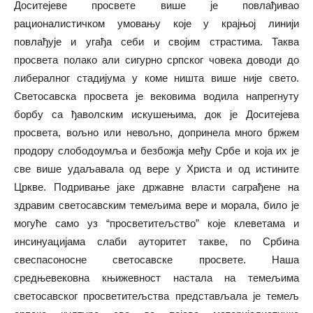
Доситејеве просвете више је повлађивао
рационалистичком умовању које у крајњој линији
повлађује и угађа себи и својим страстима. Таква
просвета полако али сигурно српског човека доводи до
либералног стадијума у коме ништа више није свето.
Светосавска просвета је вековима водила напрегнуту
борбу са ђаволским искушењима, док је Доситејева
просвета, вољно или невољно, допринела много бржем
продору слободоумља и безбожја међу Србе и која их је
све више удаљавала од вере у Христа и од истините
Цркве. Подривање јаке државне власти саграђене на
здравим светосавским темељима вере и морала, било је
могуће само уз “просветитељство” које клеветама и
инсинуацијама слаби ауторитет такве, по Србина
свеспасоносне светосавске просвете. Наша
средњевековна књижевност настала на темељима
светосавског просветитељства представљала је темељ