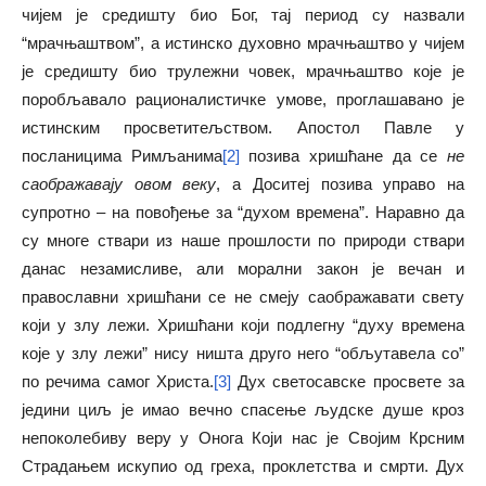
чијем је средишту био Бог, тај период су назвали
“мрачњаштвом”, а истинско духовно мрачњаштво у чијем
је средишту био трулежни човек, мрачњаштво које је
поробљавало рационалистичке умове, проглашавано је
истинским просветитељством. Апостол Павле у
посланицима Римљанима
[2]
позива хришћане да се
не
саображавају овом веку
, а Доситеј позива управо на
супротно – на повођење за “духом времена”. Наравно да
су многе ствари из наше прошлости по природи ствари
данас незамисливе, али морални закон је вечан и
православни хришћани се не смеју саображавати свету
који у злу лежи. Хришћани који подлегну “духу времена
које у злу лежи” нису ништа друго него “обљутавела со”
по речима самог Христа.
[3]
Дух светосавске просвете за
једини циљ је имао вечно спасење људске душе кроз
непоколебиву веру у Онога Који нас је Својим Крсним
Страдањем искупио од греха, проклетства и смрти. Дух