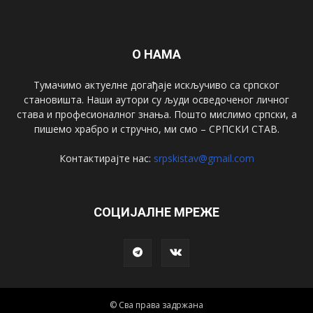
О НАМА
Тумачимо актуелне догађаје искључиво са српског
становишта. Наши аутори су људи осведоченог личног
става и професионалног знања. Пошто мислимо српски, а
пишемо храбро и стручно, ми смо – СРПСКИ СТАВ.
Контактирајте нас:
srpskistav@gmail.com
СОЦИЈАЛНЕ МРЕЖЕ
© Сва права задржана