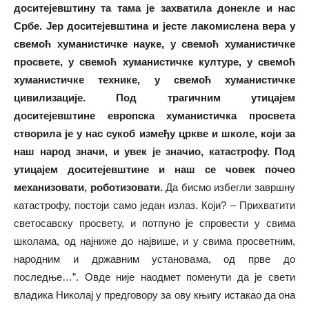
доситејевштину та тама је захватила донекле и нас
Србе. Јер доситејевштина и јесте лакомислена вера у
свемоћ хуманистичке науке, у свемоћ хуманистичке
просвете, у свемоћ хуманистичке културе, у свемоћ
хуманистичке технике, у свемоћ хуманистичке
цивилизације. Под трагичним утицајем
доситејевштине европска хуманистичка просвета
створила је у нас сукоб између цркве и школе, који за
наш народ значи, и увек је значио, катастрофу. Под
утицајем доситејевштине и наш се човек почео
механизовати, роботизовати.
Да бисмо избегли завршну
катастрофу, постоји само један излаз. Који? – Прихватити
светосавску просвету, и потпуно је спровести у свима
школама, од најниже до највише, и у свима просветним,
народним и државним установама, од прве до
последње…”. Овде није наодмет поменути да је свети
владика Николај у предговору за ову књигу истакао да она