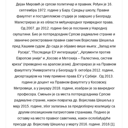
Дејан Мировић је српски политичар и правник. Рођен је 16.
септембра 1972. године у Бару. Средњу школу, Правни
факултет и постдипломске студије је завршио у Београду.
Магистрирао је из области међународног привредног права.
Од 2007. до 2012. године био је посланик у Народној
скупштини. Био је потпредседник Српске радикалне странке и
званично регистровани правни саветник Војислава Шешеља
пред Хашким судом. До сада је објавио више књига: „Запад или
Русија“, "Последице ЕУ интеграција", „Аргументи против
Европске уније“ и „Косово и Метохија – Палестина, систем
криза“ (преведено на арапски језик). Докторирао је на Правном
факултету Универзитета у Београду 9. октобра 2012. године,
дисертацијом на тему примене права ЕУ у Србији . Од 2013.
године је доцент на Правном факултету у Косовској
Митровици, а у јануару 2018. године, изабран је за ванредног
професора. Смењен је са места потпредседника Српске
радикалне странке, након повратка др. Војислава Шешеља у
мају 2015. године, због залагања за предизборну коалицију са
другим опозиционим патриотским странкама. Поднео је
оставку на место правног саветника, након ослобађајуће
пресуде др. Војиславу Шешељу у марту 2016. године. 2016 [1].