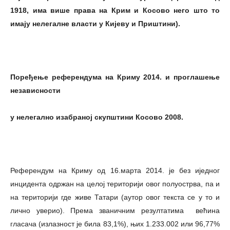
1918, има више права на Крим и Косово него што то
имају нелегалне власти у Кијеву и Приштини).
Поређење референдума на Криму 2014. и проглашење
независности
у нелегално изабраној скупштини Косово 2008.
Референдум на Криму од 16.марта 2014. је без иједног
инцидента одржан на целој територији овог полуострва, па и
на територији где живе Татари (аутор овог текста се у то и
лично уверио). Према званичним резултатима већина
гласача (излазност је била 83,1%), њих 1.233.002 или 96,77%