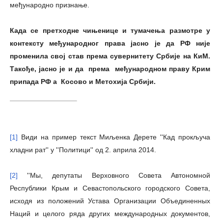
међународно признање.
Када се претходне чињенице и тумачења размотре у
контексту међународног права јасно је да РФ није
променила свој став према сувернитету Србије на КиМ.
Такође, јасно је и да према међународном праву Крим
припада РФ а Косово и Метохија Србији.
[1]
Види на пример текст Миљенка Дерете ''Кад прокључа
хладни рат'' у ''Политици'' од 2. априла 2014.
[2]
''Мы, депутаты Верховного Совета Автономной
Республики Крым и Севастопольского городского Совета,
исходя из положений Устава Организации Объединенных
Наций и целого ряда других международных документов,