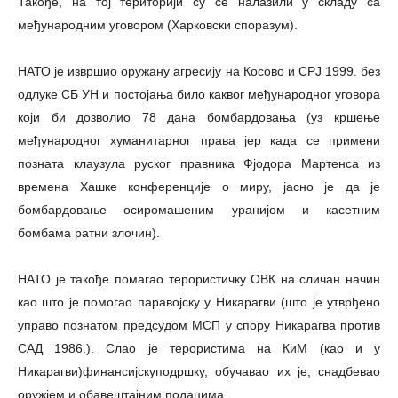
Такође, на тој територији су се налазили у складу са
међународним уговором (Харковски споразум).
НАТО је извршио оружану агресију на Косово и СРЈ 1999. без
одлуке СБ УН и постојања било каквог међународног уговора
који би дозволио 78 дана бомбардовања (уз кршење
међународног хуманитарног права јер када се примени
позната клаузула руског правника Фјодора Мартенса из
времена Хашке конференције о миру, јасно је да је
бомбардовање осиромашеним уранијом и касетним
бомбама ратни злочин).
НАТО је такође помагао терористичку ОВК на сличан начин
као што је помогао паравојску у Никарагви (што је утврђено
управо познатом предсудом МСП у спору Никарагва против
САД 1986.). Слао је терористима на КиМ (као и у
Никарагви)финансијскуподршку, обучавао их је, снадбевао
оружјем и обавештајним подацима