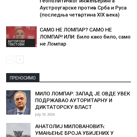
геополитичког инжењеринга
Аустроугарске против Срба и Руса
(последња четвртина XIX века)
САМО НЕ ЛОМПАР? САМО НЕ
ЛОМПАР! ИЛИ: Било како било, само
АУТОРСКИ
не Ломпар
ТЕКСТОВИ
ПРЕНОСИМО
МИЛО ЛОМПАР: ЗАПАД ЈЕ ОВДЕ УВЕК
ПОДРЖАВАО АУТОРИТАРНУ И
ДИКТАТОРСКУ ВЛАСТ
July 10, 2026
АНАТОЛИЈ МИЛОВАНОВИЋ:
УМАЊЕЊЕ БРОЈА УБИЈЕНИХ У