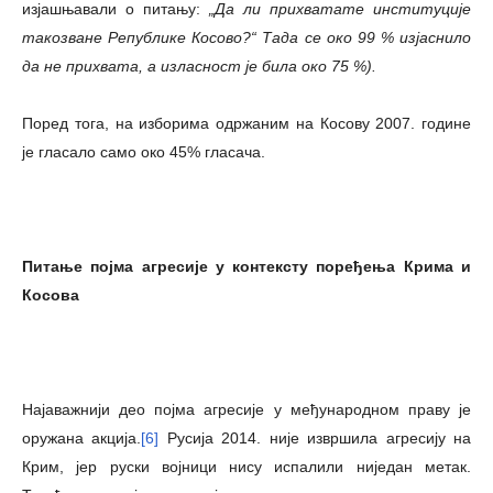
изјашњавали о питању:
„Да ли прихватате институције
такозване Републике Косово?“ Тада се око 99 % изјаснило
да не прихвата, а изласност је била око 75 %).
Поред тога, на изборима одржаним на Косову 2007. године
је гласало само око 45% гласача.
Питање појма агресије у контексту поређења Крима и
Косова
Најаважнији део појма агресије у међународном праву је
оружана акција.
[6]
Русија 2014. није извршила агресију на
Крим, јер руски војници нису испалили ниједан метак.