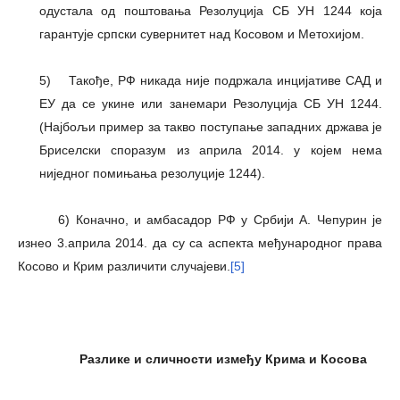
одустала од поштовања Резолуција СБ УН 1244 која
гарантује српски сувернитет над Косовом и Метохијом.
5) Такође, РФ никада није подржала инцијативе САД и
ЕУ да се укине или занемари Резолуција СБ УН 1244.
(Најбољи пример за такво поступање западних држава је
Бриселски споразум из априла 2014. у којем нема
ниједног помињања резолуције 1244).
6) Коначно, и амбасадор РФ у Србији А. Чепурин је
изнео 3.априла 2014. да су са аспекта међународног права
Косово и Крим различити случајеви.
[5]
Разлике и сличности између Крима и Косова