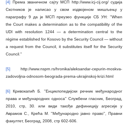
[4]
Према званичном сајту МСП http://www.icj-cij.org/ судија
Скотников је написао у свом издвојеном мишљењу у
параграфу 9 да је МСП преузео функције СБ УН: ''When
the
Court makes a determination as to the compatibility of the
UDI with resolution 1244 — a determination central to the
régime established for Kosovo by the Security Council — without
a request from the Council, it substitutes itself for the Security
Council.''
[5]
http://www.nspm.rs/hronika/aleksandar-cepurin-moskva-
zadovoljna-odnosom-beograda-prema-ukrajinskoj-krizi.html
[6]
Кривокапић Б. ''Енциклопедијски речник међународног
права и међународних односа'' Службени гласник, Београд,
2010, стр, 30. или види такође дефиницију агресије у
Аврамов С., Крећа М. ''Међународно јавно право'', Правни
факултет, Београд, 2008, стр 602-606.