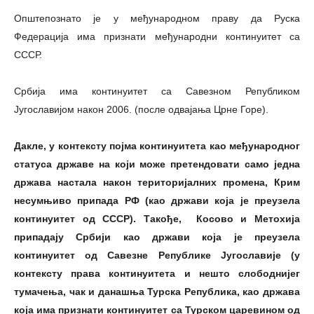
Општепознато је у међународном праву да Руска
Федерација има признати међународни континуитет са
СССР.
Србија има континуитет са Савезном Републиком
Југославијом након 2006. (после одвајања Црне Горе).
Дакле, у контексту појма континуитета као међународног
статуса државе на који може претендовати само једна
држава настала након територијалних промена, Крим
несумњиво припада РФ (као држави која је преузела
континуитет од СССР). Такође, Косово и Метохија
припадају Србији као држави која је преузела
континуитет од Савезне Републике Југославије (у
контексту права континуитета и нешто слободнијег
тумачења, чак и данашња Турска Република, као држава
која има признати континуитет са Турском царевином од