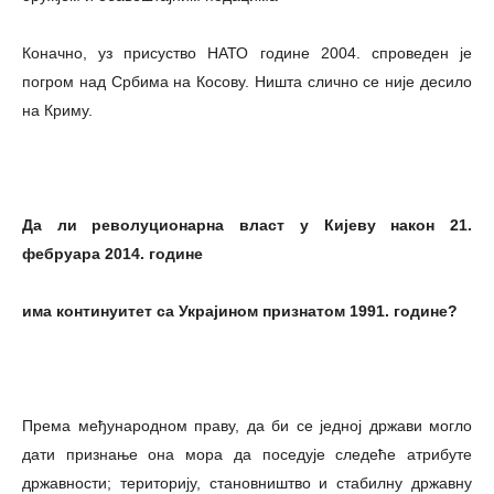
Коначно, уз присуство НАТО године 2004. спроведен је
погром над Србима на Косову. Ништа слично се није десило
на Криму.
Да ли револуционарна власт у Кијеву након 21.
фебруара 2014. године
има континуитет са Украјином признатом 1991. године?
Према међународном праву, да би се једној држави могло
дати признање она мора да поседује следеће атрибуте
државности; територију, становништво и стабилну државну