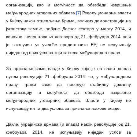
организацију, као и могућност да обезбеди извршење
међународних уговорних обавеза.
[7]
Револуционарне власти
у Кијеву након отцепљења Крима, великих демонстрација на
југоистоку земље, побуне Десног сектора у марту 2014, и
коначно непоштовања договора од 21. фебруара 2014. који
је закључен уз учешће представника ЕУ, не испуњавају
ниједан од ових услова који захтева међународно право.
За признање саме владе у Кијеву која је на власт дошла
путем револуције 21. фебруара 2014. се, у међународном
праву, тражи само да поседује стабилну државну
организацију и могућност да обезбеди извршење
међународних уговорних обавеза. Власти у Кијеву не
испуњавају ни та два услова за признање њихове владе.
Дакле, украјинска држава (и влада) након револуције од 21.
фебруара 2014. не испуњавају ниједан услов за