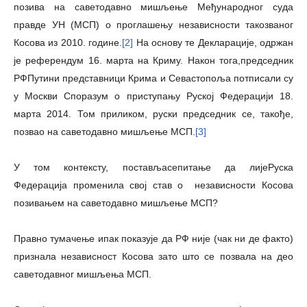
позива на саветодавно мишљење Међународног суда
правде УН (МСП) о проглашењу независности такозваног
Косова из 2010. године.
[2]
На основу те Декларациje, одржан
је референдум 16. марта на Криму. Након тога,председник
РФПутини представници Крима и Севастопоља потписали су
у Москви Споразум о приступању Руској Федерацији 18.
марта 2014. Том приликом, руски председник се, такође,
позвао на саветодавно мишљење МСП.
[3]
У том контексту, постављасепитање да лиjeРуска
Федерација променила свој став о независности Косова
позивањем на саветодавно мишљење МСП?
Правно тумачење ипак показује да РФ није (чак ни де факто)
признала независност Косова зато што се позвала на део
саветодавног мишљења МСП.