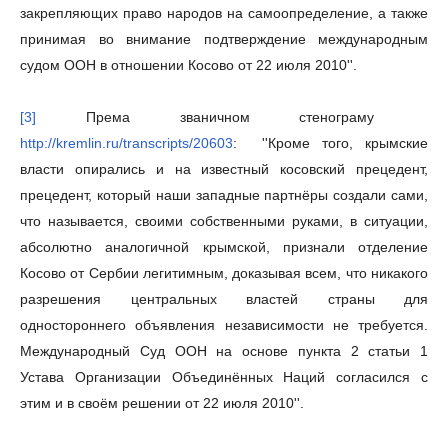
закрепляющих право народов на самоопределение, а также
принимая во внимание подтверждение международным
судом ООН в отношении Косово от 22 июля 2010''.
[3]
Према званичном стенограму
http://kremlin.ru/transcripts/20603
: ''Кроме того, крымские
власти опирались и на известный косовский прецедент,
прецедент, который наши западные партнёры создали сами,
что называется, своими собственными руками, в ситуации,
абсолютно аналогичной крымской, признали отделение
Косово от Сербии легитимным, доказывая всем, что никакого
разрешения центральных властей страны для
одностороннего объявления независимости не требуется.
Международный Суд ООН на основе пункта 2 статьи 1
Устава Организации Объединённых Наций согласился с
этим и в своём решении от 22 июля 2010''.