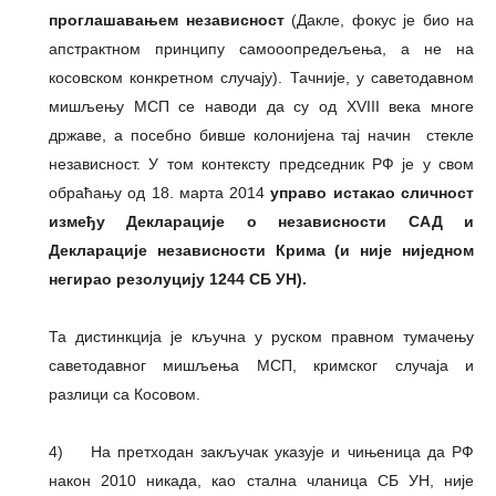
проглашавањем независност
(Дакле, фокус је био на
апстрактном принципу самооопредељења, а не на
косовском конкретном случају). Тачније, у саветодавном
мишљењу МСП се наводи да су од XVIII века многе
државе, а посебно бивше колонијена тај начин стекле
независност. У том контексту председник РФ је у свом
обраћању од 18. марта 2014
управо истакао сличност
између Декларације о независности САД и
Декларације независности Крима (и није ниједном
негирао резолуцију 1244 СБ УН).
Та дистинкција је кључна у руском правном тумачењу
саветодавног мишљења МСП, кримског случаја и
разлици са Косовом.
4) На претходан закључак указује и чињеница да РФ
након 2010 никада, као стална чланица СБ УН, није