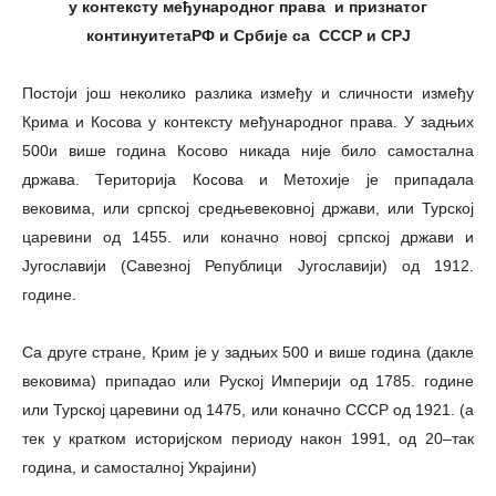
у контексту међународног права
и признатог
континуитетаРФ и Србије са СССР и СРЈ
Постоји још неколико разлика између и сличности између
Крима и Косова у контексту међународног права. У задњих
500и више година Косово никада није било самостална
држава. Територија Косова и Метохије је припадала
вековима, или српској средњевековној држави, или Турској
царевини од 1455. или коначно новој српској држави и
Југославији (Савезној Републици Југославији) од 1912.
године.
Са друге стране, Крим је у задњих 500 и више година (дакле
вековима) припадао или Руској Империји од 1785. године
или Турској царевини од 1475, или коначно СССР од 1921. (а
тек у кратком историјском периоду након 1991, од 20–так
година, и самосталној Украјини)