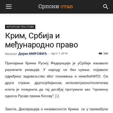
Српски
АУТОРСКИ ТЕКСТОВИ
став
Крим, Србија и
међународно право
Дејан МИРОВИЋ
April 7, 2014
566
Написао
-
Припајање Крима Руској Федерацији је уСрбији изазвало
различите реакције. У народу се без сумње, појавило
одређено задовољство због понижења и немоћиНАТО. Са
друге стране, другосрбијанска интелектуално/политичка
елита је пожурила да тај догађај протумачи као ''промену
односа Русије према Косову''.
[1]
Заиста, Декларација о независности Крима се у премабули