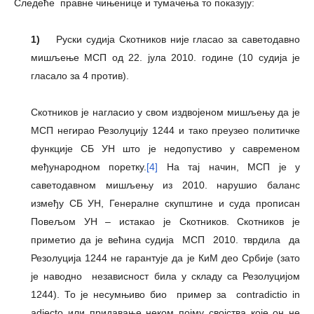
Следеће правне чињенице и тумачења то показују:
1)
Руски судија Скотников није гласао за саветодавно
мишљење МСП од 22. јула 2010. године (10 судија је
гласало за 4 против).
Скотников је нагласио у свом издвојеном мишљењу да је
МСП негирао Резолуцију 1244 и тако преузео политичке
функције СБ УН што је недопустиво у савременом
међународном поретку.
[4]
На тај начин, МСП је у
саветодавном мишљењу из 2010. нарушио баланс
између СБ УН, Генералне скупштине и суда прописан
Повељом УН – истакао је Скотников. Скотников је
приметио да је већина судија МСП 2010. тврдила да
Резолуција 1244 не гарантује да је КиМ део Србије (зато
је наводно независност била у складу са Резолуцијом
1244). То је несумњиво био пример за contradictio in
adjecto или придавање неком појму својства које он не