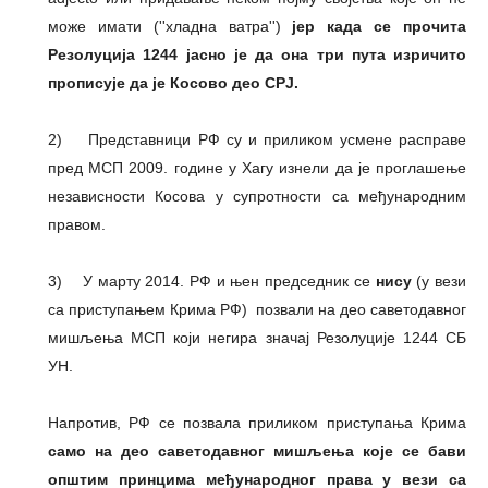
може имати (''хладна ватра'')
јер када се прочита
Резолуција 1244 јасно је да она три пута изричито
прописује
да је Косово део СРЈ.
2) Представници РФ су и приликом усмене расправе
пред МСП 2009. године у Хагу изнели да је проглашење
независности Косова у супротности са међународним
правом.
3) У марту 2014. РФ и њен председник се
нису
(у вези
са приступањем Крима РФ) позвали на део саветодавног
мишљења МСП који негира значај Резолуције 1244 СБ
УН.
Напротив, РФ се позвала приликом приступања Крима
само на део саветодавног мишљења које се бави
општим принцима међународног права у вези са