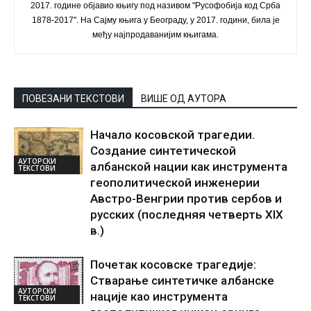
2017. године објавио књигу под називом "Русофобија код Срба
1878-2017". На Сајму књига у Београду, у 2017. години, била је
међу најпродаванијим књигама.
ПОВЕЗАНИ ТЕКСТОВИ
ВИШЕ ОД АУТОРА
Начало косовской трагедии.
Создание синтетической
АУТОРСКИ
албанской нации как инструмента
ТЕКСТОВИ
геополитической инженерии
Австро-Венгрии против сербов и
русских (последняя четверть XIX
в.)
Почетак косовске трагедије:
Стварање синтетичке албанске
АУТОРСКИ
нације као инструмента
ТЕКСТОВИ