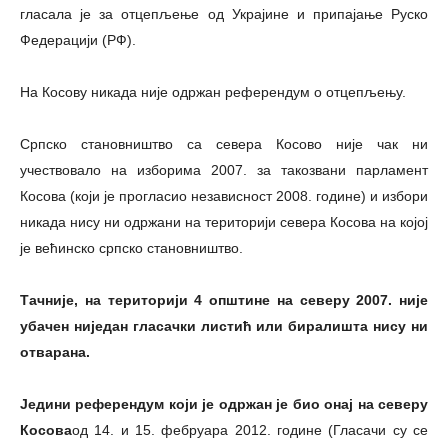
гласала је за отцепљење од Украјине и припајање Руско
Федерацији (РФ).
На Косову никада није одржан референдум о отцепљењу.
Српско становништво са севера Косово није чак ни
учествовало на изборима 2007. за такозвани парламент
Косова (који је прогласио независност 2008. године) и избори
никада нису ни одржани на територији севера Косова на којој
је већинско српско становништво.
Тачније, на територији 4 општине на северу 2007. није
убачен ниједан гласачки листић или биралишта нису ни
отварана.
Једини референдум који је одржан је био онај на северу
Косова
од 14. и 15. фебруара 2012. године (Гласачи су се