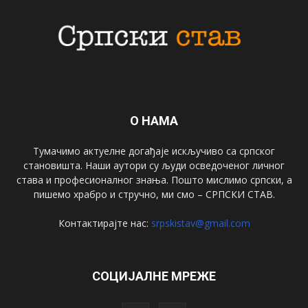
О НАМА
Тумачимо актуелне догађаје искључиво са српског
становишта. Наши аутори су људи осведоченог личног
става и професионалног знања. Пошто мислимо српски, а
пишемо храбро и стручно, ми смо – СРПСКИ СТАВ.
Контактирајте нас:
srpskistav@gmail.com
СОЦИЈАЛНЕ МРЕЖЕ