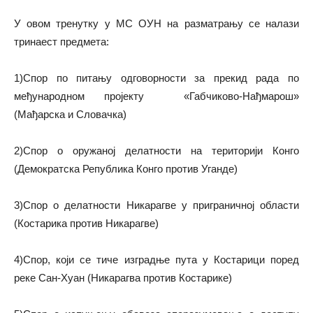
У овом тренутку у МС ОУН на разматрању се налази
тринаест предмета:
1)Спор по питању одговорности за прекид рада по
међународном пројекту «Габчиково-Нађмарош»
(Мађарска и Словачка)
2)Спор о оружаној делатности на територији Конго
(Демократска Република Конго против Уганде)
3)Спор о делатности Никарагве у приграничној области
(Костарика против Никарагве)
4)Спор, који се тиче изградње пута у Костарици поред
реке Сан-Хуан (Никарагва против Костарике)