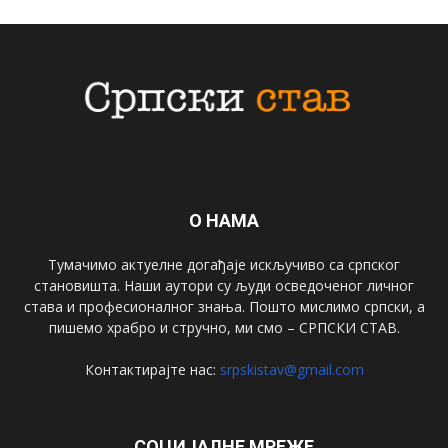
О НАМА
Тумачимо актуелне догађаје искључиво са српског
становишта. Наши аутори су људи осведоченог личног
става и професионалног знања. Пошто мислимо српски, а
пишемо храбро и стручно, ми смо – СРПСКИ СТАВ.
Контактирајте нас:
srpskistav@gmail.com
СОЦИЈАЛНЕ МРЕЖЕ