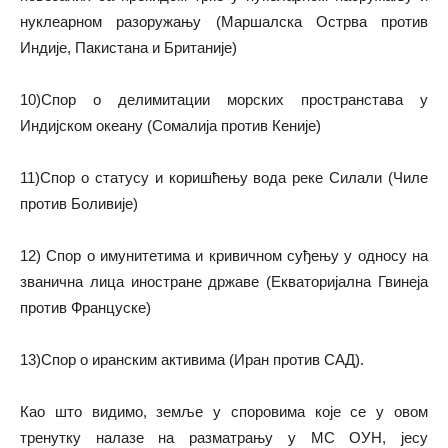
нуклеарном разоружању (Маршалска Острва против
Индије, Пакистана и Британије)
10)Спор о делимитации морских пространстава у
Индијском океану (Сомалија против Кеније)
11)Спор о статусу и коришћењу вода реке Силали (Чиле
против Боливије)
12) Спор о имунитетима и кривичном суђењу у односу на
званична лица иностране државе (Екваторијална Гвинеја
против Француске)
13)Спор о иранским активима (Иран против САД).
Као што видимо, земље у споровима које се у овом
тренутку налазе на разматрању у МС ОУН, јесу