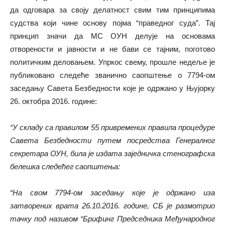
да одговара за своју делатност свим тим принципима
судства који чине основу појма “праведног суда”. Тај
принцип значи да МС ОУН делује на основама
отворености и јавности и не бави се тајним, поготово
политичким деловањем. Упркос свему, прошле недеље је
публиковано следеће званично саопштење о 7794-ом
заседању Савета Безбедности које је одржано у Њујорку
26. октобра 2016. године:
“У складу са правилом 55 привремених правила процедуре
Савета Безбедности путем посредства Генералног
секретара ОУН, била је издата заједничка стенографска
белешка следећег саопштења:
“На свом 7794-ом заседању које је одржано иза
затворених врата 26.10.2016. године, СБ је размотрио
тачку под називом “Брифинг Председника Међународног