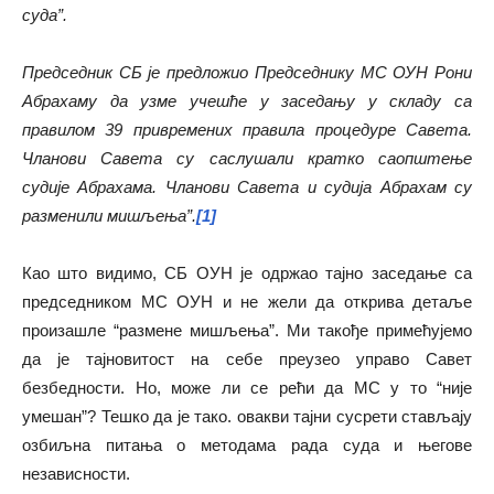
суда”.
Председник СБ је предложио Председнику МС ОУН Рони
Абрахаму да узме учешће у заседању у складу са
правилом 39 привремених правила процедуре Савета.
Чланови Савета су саслушали кратко саопштење
судије Абрахама. Чланови Савета и судија Абрахам су
разменили мишљења”.
[1]
Као што видимо, СБ ОУН је одржао тајно заседање са
председником МС ОУН и не жели да открива детаље
произашле “размене мишљења”. Ми такође примећујемо
да је тајновитост на себе преузео управо Савет
безбедности. Но, може ли се рећи да МС у то “није
умешан”? Тешко да је тако. овакви тајни сусрети стављају
озбиљна питања о методама рада суда и његове
независности.