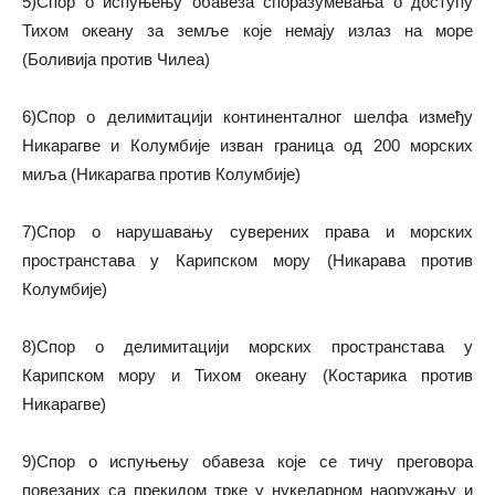
5)Спор о испуњењу обавеза споразумевања о доступу
Тихом океану за земље које немају излаз на море
(Боливија против Чилеа)
6)Спор о делимитацији континенталног шелфа између
Никарагве и Колумбије изван граница од 200 морских
миља (Никарагва против Колумбије)
7)Спор о нарушавању суверених права и морских
пространстава у Карипском мору (Никарава против
Колумбије)
8)Спор о делимитацији морских пространстава у
Карипском мору и Тихом океану (Костарика против
Никарагве)
9)Спор о испуњењу обавеза које се тичу преговора
повезаних са прекидом трке у нукеларном наоружању и