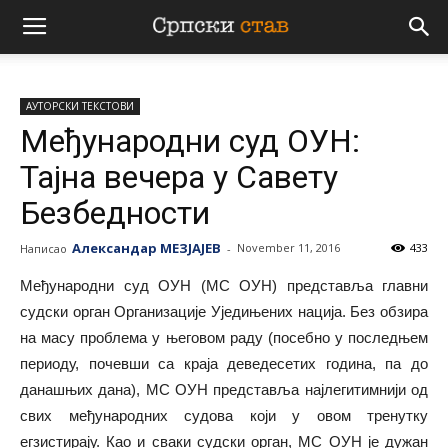
Српски
АУТОРСКИ ТЕКСТОВИ
став
Међународни суд ОУН:
Тајна вечера у Савету
Безбедности
Александар МЕЗЈАЈЕВ
November 11, 2016
433
Написао
-
Међународни суд ОУН (МС ОУН) представља главни
судски орган Организације Уједињених нација. Без обзира
на масу проблема у његовом раду (посебно у последњем
периоду, почевши са краја деведесетих година, па до
данашњих дана), МС ОУН представља најлегитимнији од
свих међународних судова који у овом тренутку
егзистирају. Као и сваки судски орган, МС ОУН је дужан