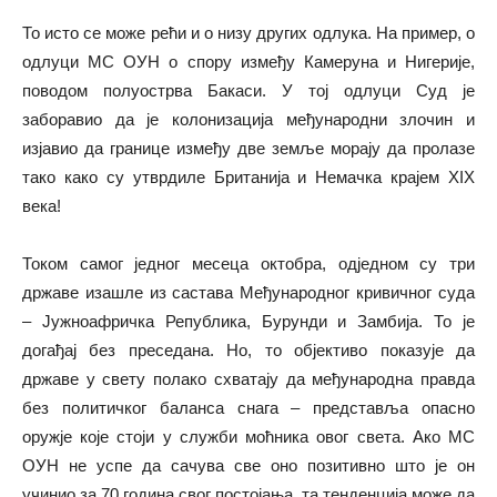
То исто се може рећи и о низу других одлука. На пример, о
одлуци МС ОУН о спору између Камеруна и Нигерије,
поводом полуострва Бакаси. У тој одлуци Суд је
заборавио да је колонизација међународни злочин и
изјавио да границе између две земље морају да пролазе
тако како су утврдиле Британија и Немачка крајем XIX
века!
Током самог једног месеца октобра, одједном су три
државе изашле из састава Међународног кривичног суда
– Јужноафричка Република, Бурунди и Замбија. То је
догађај без преседана. Но, то објективо показује да
државе у свету полако схватају да међународна правда
без политичког баланса снага – представља опасно
оружје које стоји у служби моћника овог света. Ако МС
ОУН не успе да сачува све оно позитивно што је он
учинио за 70 година свог постојања, та тенденција може да