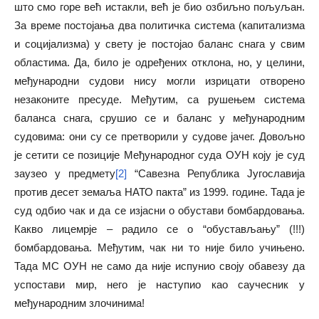
што смо горе већ истакли, већ је био озбиљно пољуљан.
За време постојања два политичка система (капитализма
и социјализма) у свету је постојао баланс снага у свим
областима. Да, било је одређених отклона, но, у целини,
међународни судови нису могли изрицати отворено
незаконите пресуде. Међутим, са рушењем система
баланса снага, срушио се и баланс у међународним
судовима: они су се претворили у судове јачег. Довољно
је сетити се позиције Међународног суда ОУН коју је суд
заузео у предмету
[2]
“Савезна Република Југославија
против десет земаља НАТО пакта” из 1999. године. Тада је
суд одбио чак и да се изјасни о обустави бомбардовања.
Какво лицемрје – радило се о “обустављању” (!!!)
бомбардовања. Међутим, чак ни то није било учињено.
Тада МС ОУН не само да није испунио своју обавезу да
успостави мир, него је наступио као саучесник у
међународним злочинима!