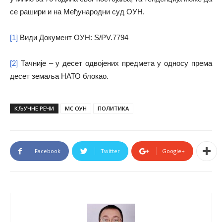
се рашири и на Међународни суд ОУН.
[1]
Види Документ ОУН: S/PV.7794
[2]
Тачније – у десет одвојених предмета у односу према
десет земаља НАТО блокао.
КЉУЧНЕ РЕЧИ
МС ОУН
ПОЛИТИКА
Facebook
Twitter
Google+