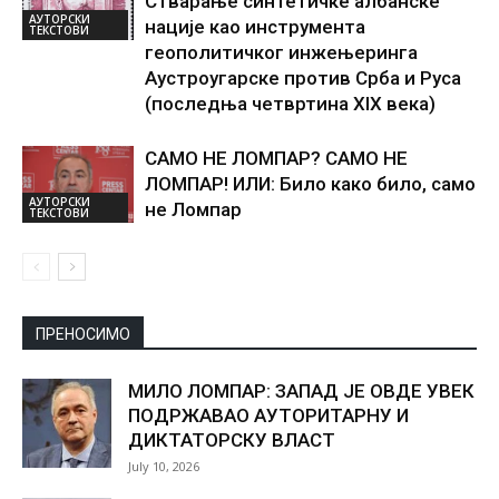
Стварање синтетичке албанске
АУТОРСКИ
нације као инструмента
ТЕКСТОВИ
геополитичког инжењеринга
Аустроугарске против Срба и Руса
(последња четвртина XIX века)
САМО НЕ ЛОМПАР? САМО НЕ
ЛОМПАР! ИЛИ: Било како било, само
АУТОРСКИ
не Ломпар
ТЕКСТОВИ
ПРЕНОСИМО
МИЛО ЛОМПАР: ЗАПАД ЈЕ ОВДЕ УВЕК
ПОДРЖАВАО АУТОРИТАРНУ И
ДИКТАТОРСКУ ВЛАСТ
July 10, 2026