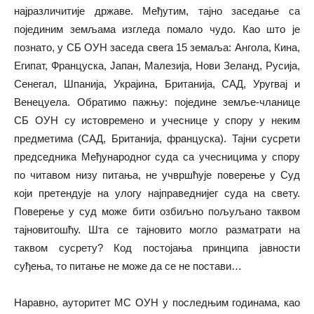
најразличитије државе. Међутим, тајно заседање са
појединим земљама изгледа помало чудо. Као што је
познато, у СБ ОУН заседа свега 15 земаља: Ангола, Кина,
Египат, Француска, Јапан, Малезија, Нови Зеланд, Русија,
Сенегал, Шпанија, Украјина, Британија, САД, Уругвај и
Венецуела. Обратимо пажњу: поједине земље-чланице
СБ ОУН су истовремено и учеснице у спору у неким
предметима (САД, Британија, француска). Тајни сусрети
председника Међународног суда са учесницима у спору
по читавом низу питања, не учвршћује поверење у Суд
који претендује на улогу најправеднијег суда на свету.
Поверење у суд може бити озбиљно пољуљано таквом
тајновитошћу. Шта се тајновито могло разматрати на
таквом сусрету? Код постојања принципа јавности
суђења, то питање не може да се не постави…
Наравно, ауторитет МС ОУН у последњим годинама, као