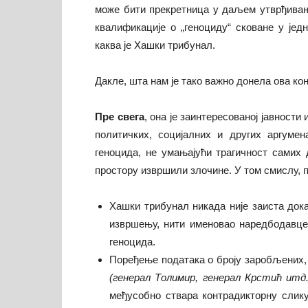
може бити прекретница у даљем утврђивањ
квалификације о „геноциду“ сковане у једн
каква је Хашки трибунал.
Дакле, шта нам је тако важно донела ова ко
Пре свега
, она је заинтересованој јавност
политичких, социјалних и других аргуме
геноцида, не умањајући трагичност самих 
простору извршили злочине. У том смислу, по
Хашки трибунал никада није заиста док
извршењу, нити именовао наредбодавце 
геноцида.
Поређење података о броју заробљених,
(генерал Толимир, генерал Крстић итд.
међусобно ствара контрадикторну слик