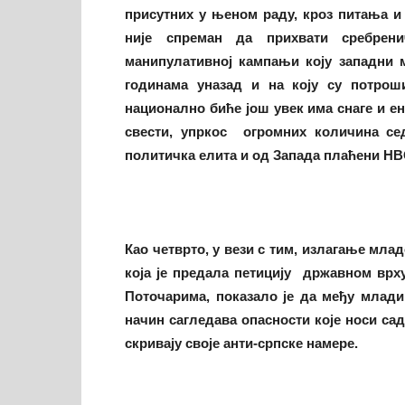
присутних у њеном раду, кроз питања и 
није спреман да прихвати сребрен
манипулативној кампањи коју западни
годинама уназад и на коју су потрош
национално биће још увек има снаге и 
свести, упркос огромних количина сед
политичка елита и од Запада плаћени НВ
Као
четврто
, у вези с тим, излагање мла
која је предала петицију државном врх
Поточарима, показал
о
је да међу младим
начин
сагледава
опасности које носи са
скривају своје анти-српске намере.