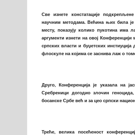
Све изнете констатације подкрепљен
научним методама. Већина њих била је п
месту, показују колико пукотина има 
аргументи изнети на овој Конференцији
српских власти и буџетских инстиуција 
флоскуле на којима се заснива лаж о том
Друго
, Конференција је указала на ја
Сребреници догодио злочин геноцида, 
босанске Србе већ и за цео српски нацио
Треће
, велика посећеност конференц