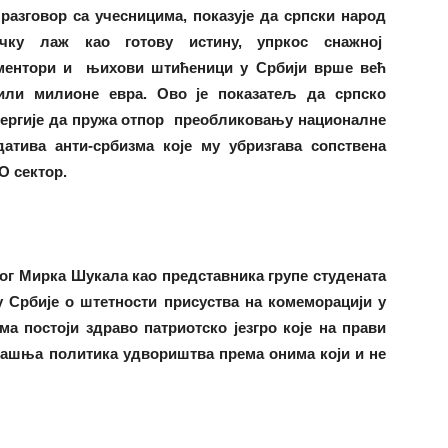
разговор са учесницима, показује да српски народ
ичку лаж као готову истину, упркос снажној
 ментори и њихови штићеници у Србији врше већ
или милионе евра. Ово је показатељ да српско
енергије да пружа отпор преобликовању националне
атива анти-србизма које му убризгава сопствена
О сектор.
дог Мирка Шукала као представника групе студената
у Србије о штетности присуства на комеморацији у
а постоји здраво патриотско језгро које на прави
дашња политика удвориштва према онима који и не