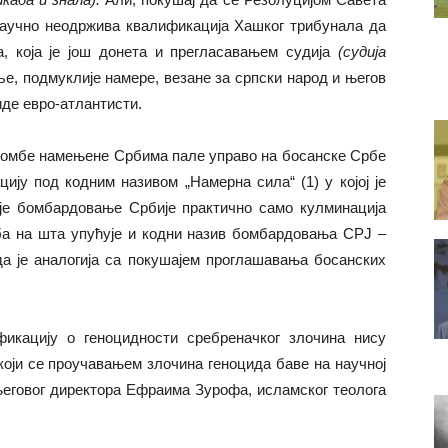
научно неодржива квалификација Хашког трибунала да
, која је још донета и прегласавањем судија
(судија
ље, подмуклије намере, везане за српски народ и његов
иде евро-атлантисти.
бомбе намењене Србима пале управо на босанске Србе
цију под кодним називом „Намерна сила“ (1) у којој је
 је бомбардовање Србије практично само кулминација
ба на шта упућује и кодни назив бомбардовања СРЈ –
 да је аналогија са покушајем проглашавања босанских
икацију о геноцидности сребреначког злочина нису
који се проучавањем злочина геноцида баве на научној
његовог директора Ефраима Зурофа, исламског теолога