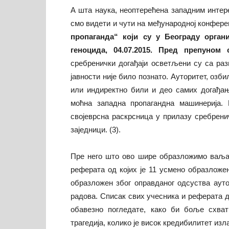
А шта наука, неоптерећена западним инте
смо видети и чути на међународној конфер
пропаганда“
који су у Београду орган
геноцида, 04.07.2015. Пред препуно
сребренички догађаји осветљени су са раз
јавности није било познато. Ауторитет, озби
или индиректно били и део самих догађања
моћна западна пропагандна машинерија.
својеврсна раскрсница у прилазу сребренич
заједници. (3).
Пре него што ово шире образложимо ваља 
реферата од којих је 11 усмено образложено
образложен због оправданог одсуства ауто
радова. Списак свих учесника и реферата да
обавезно погледате, како би боље схват
трагедија, колико је висок кредибилитет изл