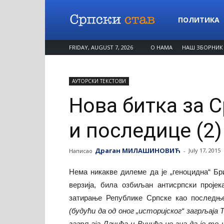
Српски
ПОЛИТИКА
FRIDAY, AUGUST 7, 2026
О НАМА
НАШ ЗБОРНИК
став
АУТОРСКИ ТЕКСТОВИ
Нова битка за 
и последице (2)
Драган МИЛАШИНОВИЋ
July 17, 2015
Написао
-
Нема никакве дилеме да је „геноцидна“ Бр
верзија, била озбиљан антисрпски проје
затирање Републике Српске као последње
(будући да од оног „историјског“
загрљаја Т
загрљаја Дачића и Вучића не зна да је то 