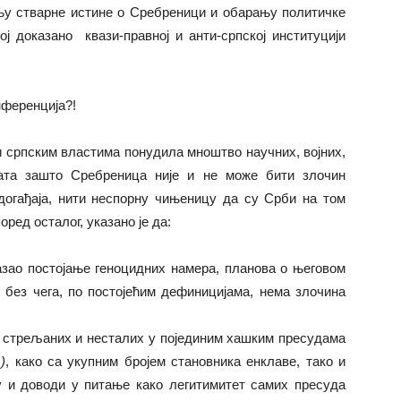
у стварне истине о Сребреници и обарању политичке
ој доказано квази-правној и анти-српској институцији
нференција?!
и и српским властима понудила мноштво научних, војних,
ната зашто Сребреница није и не може бити злочин
догађаја, нити неспорну чињеницу да су Срби на том
ред осталог, указано је да:
азао постојање геноцидних намера, планова о његовом
без чега, по постојећим дефиницијама, нема злочина
 стрељаних и несталих у појединим хашким пресудама
)
, како са укупним бројем становника енклаве, тако и
у и доводи у питање како легитимитет самих пресуда