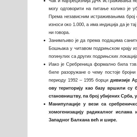
Чак и најпрецизнија ДНК истраживања не
могу одговорити на питање колико је у
Према независним истраживањима број 
износи око 1.000, а има индиција да је та
ни говора.
Занимљиво је да према подацима саните
Бошњака у читавом подрињском крају из
погинулих са других подрињских локациј
Иако је Сребреница формално била тзв.
биле разоружане о чему постоје бројн
периоду 1992 – 1995 борци
дивизије А
ову територију као базу вршили су 
становништву, па број убијених Срба, 
Манипулације у вези са сребреничк
хомогенизацију радикалног ислама 
Западног Балкана већ и шире.