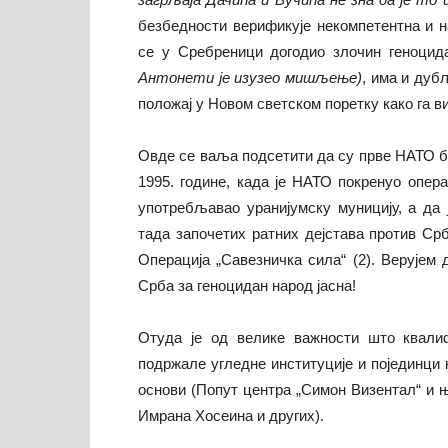
безбедности верификује некомпетентна и 
се у Сребреници догодио злочин геноцида
Антонети је изузео мишљење)
, има и дуб
положај у Новом светском поретку како га в
Овде се ваља подсетити да су прве НАТО 
1995. године, када је НАТО покренуо опера
употребљавао уранијумску муницију, а да
тада започетих ратних дејстава против Ср
Операција „Савезничка сила“ (2). Верујем
Срба за геноцидан народ јасна!
Отуда је од велике важности што квалиф
подржале угледне институције и појединци 
основи (Попут центра „Симон Визентал“ и 
Имрана Хосеина и других).