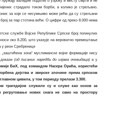
 пружају валидне податке о узроку и месту смрти и не
бијених страдало током борби, а колико је стрељано.
оних за које се несумњиво може рећи да су стрељани
ј број за пар стотина већи. О цифри од преко 8.000 нема
тске службе Војске Републике Српске број погинулих
носи око 8.200, што указује на вероватно премештање
а у реон Сребренице
 „заштићена зона“ муслиманске војне формације нису
и докази
(од писаних наредби до изјава очевидаца)
а у
рмије БиХ, под командом Насера Орића, користећи
борбена дејства и зверске злочине према српском
углавном цивила, у том периоду прелази 3.300.
ом трагедијом служиле су и служе као основ за
и регрутовање нових снага не само на простору