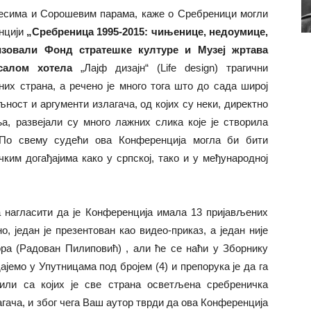
ресима и Сорошевим парама, каже о Сребреници могли
енцији
„Сребреница 1995-2015: чињенице, недоумице,
изовали Фонд стратешке културе и Музеј жртава
м салом хотела
„Лајф дизајн“ (Life design) трагични
них страна, а речено је много тога што до сада широј
љност и аргументи излагача, од којих су неки, директно
, развејали су много лажних слика које је створила
 По свему судећи ова Конференција могла би бити
ким догађајима како у српској, тако и у међународној
нагласити да је Конференција имала 13 пријављених
, један је презентован као видео-приказ, а један није
ра (Радован Пилиповић) , али ће се наћи у Зборнику
јемо у Упутницама под бројем (4) и препорука је да га
или са којих је све страна осветљена сребреничка
агача, и због чега Ваш аутор тврди да ова Конференција