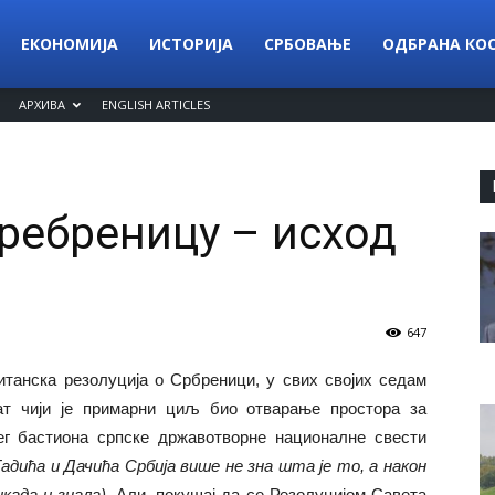
ЕКОНОМИЈА
ИСТОРИЈА
СРБОВАЊЕ
ОДБРАНА КО
АРХИВА
ENGLISH ARTICLES
Сребреницу – исход
647
итанска резолуција о Србреници, у свих својих седам
кат чији је примарни циљ био отварање простора за
г бастиона српске државотворне националне свести
адића и Дачића Србија више не зна шта је то, а након
икада и знала).
Али, покушај да се Резолуцијом Савета