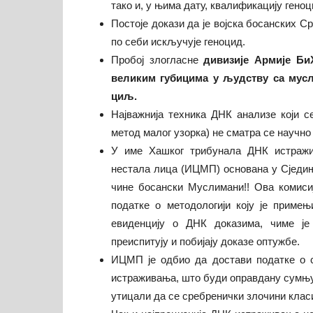
тако и, у њима дату, квалификацију геноц
Постоје докази да је војска босанских С
по себи искључује геноцид.
Пробој злогласне
дивизије Армије Би
великим губицима у људству са мусл
циљ
.
Најважнија техника ДНК анализе који с
метод малог узорка) не сматра се научно
У име Хашког трибунала ДНК истражи
нестала лица (ИЦМП) основана у Сједи
чине босански Муслимани!! Ова комиси
податке о методологији коју је приме
евиденцију о ДНК доказима, чиме ј
преиспитују и побијају доказе оптужбе.
ИЦМП је одбио да достави податке о с
истраживања, што буди оправдану сумњу 
утицали да се сребренички злочини клас