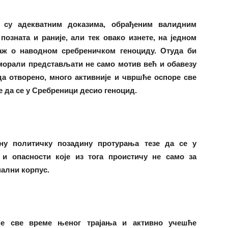
е су адекватним доказима, обрађеним валидним
озната и раније, али тек овако изнете, на једном
лаж о наводном сребреничком геноциду. Отуда би
 морали представљати не само мотив већ и обавезу
да отворено, много активније и чвршће оспоре све
е да се у Сребреници десио геноцид.
сну политичку позадину протурања тезе да се у
и опасности које из тога проистичу не само за
нални корпус.
ије све време њеног трајања и активно учешће