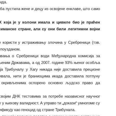
ида.
рба пустила жене и децу из освојене енклаве, што само
Х која је у колони имала и цивиле био је праћен
иманске стране, али су они били легитимни војни
е користи у истраживању злочина у Сребреници (тзв.
 поузданом.
вања о Сребреници води Међународна комисија за
њеним Државама, а од 2007. године 93% њеног особља
ја Трибуналу у Хагу никада није доставила прецизне
њивала, нити је браниоцима икада доставила потпуну
е окривљенима оспорено основно људско право да
војим ДНК тестовима за потребе назависног научног
у њихову валидност. А управо ти „докази“ умногоме су
ификују као геноцид од стране Трибунала.