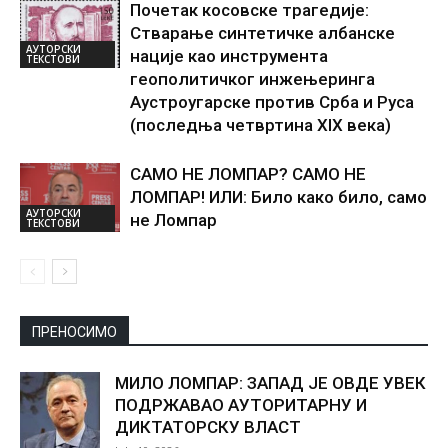
Почетак косовске трагедије:
Стварање синтетичке албанске
АУТОРСКИ
нације као инструмента
ТЕКСТОВИ
геополитичког инжењеринга
Аустроугарске против Срба и Руса
(последња четвртина XIX века)
САМО НЕ ЛОМПАР? САМО НЕ
ЛОМПАР! ИЛИ: Било како било, само
АУТОРСКИ
не Ломпар
ТЕКСТОВИ
ПРЕНОСИМО
МИЛО ЛОМПАР: ЗАПАД ЈЕ ОВДЕ УВЕК
ПОДРЖАВАО АУТОРИТАРНУ И
ДИКТАТОРСКУ ВЛАСТ