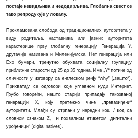
постаје невидљива и недодирљива. Глобална свест се
тако репродукује у локалу.
Прокламована слобода од традиционалних ауторитета у
виду родитеља, наставника или јавних ауторитета
карактерише прву глобалну генерацију. Генерација Y,
другачије називана и Миленијумска, Нет генерација или
Ехо бумери, тренутно обухвата социјалну групацију
приближне старости од 25 до 35 година. Име „Y“ потиче од
сличности у изговору са енглеском речју “why” („зашто“).
Прихватају се одговори које углавном нуди Интернет.
Грубо говорећи, нешто старији припадају такозваној
генерацији X, коју претежно чине „превазиђени“
ауторитети. Млађи су стрпани у наредни кош / код са
словном ознаком Z, и похвалном етикетом „дигитални
урођеници“ (digital natives).