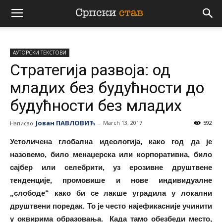
Српски
АУТОРСКИ ТЕКСТОВИ
став
Стратегија развоја: од
младих без будућности до
будућности без младих
Јован ПАВЛОВИЋ
March 13, 2017
592
Написао
-
Устоличена глобална идеологија, како год да је
назовемо, било менаџерска или корпоративна, било
сајбер или селебрити, уз ерозивне друштвене
тенденције, промовише и нове индивидуалне
„слободе“ како би се лакше уградила у локални
друштвени поредак. То је често најефикасније учинити
у оквирима образовања. Када тамо обезбеди место,