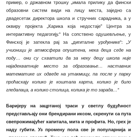
пример, о државном трошку „имала прилику да фински
образовни систем види на лицу места, заједно са
двадесетак директора школа и стручних сарадника, а у
оквиру пројекта „Карика која недостаје” Центра за
интерактивну педагогију.“ На сопствено одушевљење, у
Финској је затекла рај за „дигиталне урођенике“:
„У
учионици је атмосфера опуштена, нека деца седе на
поду… они су схватили да за неку децу школа није
најадекватније место за образовање… наставник
математике их одведе на утакмицу, па после у парку
проћаскају колико је коштала карта, колико је било
гледалаца, а колико столица, колика је то зарада…“
Баријеру на зацртаној траси у светлу будућност
представљају они брендирани иксом, скренути са пута
свепрожимајућег капитала, мита и профита. Но, грех је
наду губити. Уз промену пола све је популарнија и