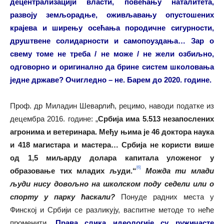
децентрализацији власти, повећању наталитета,
развоју земљорадње, оживљавању опустошених
крајева и ширењу осећања породичне сигурности,
друштвене солидарности и самопоуздања… Зар о
свему томе не треба / не може / не жели озбиљно,
одговорно и оригинално да брине систем школовања
једне државе? Очигледно – не. Барем до 2020. године.
Проф. др Миладин Шеварлић, рецимо, наводи податке из
децембра 2016. године: „
Србија има 5.513 незапослених
агронима и ветеринара. Међу њима је 46 доктора наука
и 418 магистара и мастера… Србија не користи више
од 1,5 миљарду долара капитала уложеног у
[6]
образовање тих младих људи.“
Можда ти млади
људи нису довољно на школском поду седели или о
спорту у парку ћаскали?
Понуде радних места у
Финској и Србији се разликују, васпитне методе то неће
променити.
Права слика идеологије су ружичасте