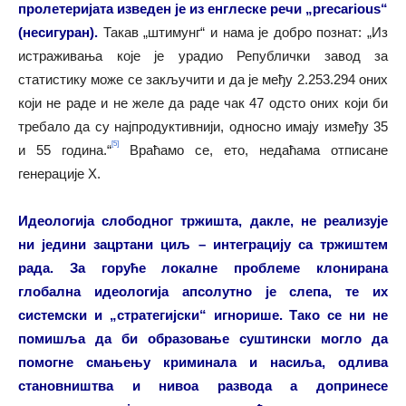
пролетеријата изведен је из енглеске речи „precarious“
(несигуран).
Такав „штимунг“ и нама је добро познат: „Из
истраживања које је урадио Републички завод за
статистику може се закључити и да је међу 2.253.294 оних
који не раде и не желе да раде чак 47 одсто оних који би
требало да су најпродуктивнији, односно имају између 35
[5]
и 55 година.“
Враћамо се, ето, недаћама отписане
генерације X.
Идеологија слободног тржишта, дакле, не реализује
ни једини зацртани циљ – интеграцију са тржиштем
рада. За горуће локалне проблеме клонирана
глобална идеологија апсолутно је слепа, те их
системски и „стратегијски“ игнорише. Тако се ни не
помишља да би образовање суштински могло да
помогне смањењу криминала и насиља, одлива
становништва и нивоа развода а допринесе