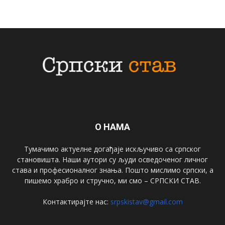
О НАМА
Тумачимо актуелне догађаје искључиво са српског
становишта. Наши аутори су људи осведоченог личног
става и професионалног знања. Пошто мислимо српски, а
пишемо храбро и стручно, ми смо – СРПСКИ СТАВ.
Контактирајте нас:
srpskistav@gmail.com