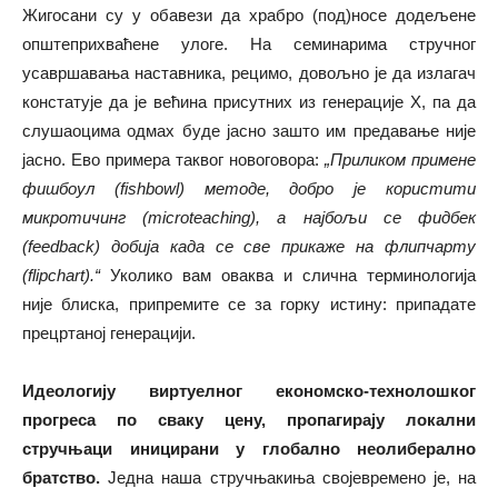
Жигосани су у обавези да храбро (под)носе додељене
општеприхваћене улоге. На семинарима стручног
усавршавања наставника, рецимо, довољно је да излагач
констатује да је већина присутних из генерације X, па да
слушаоцима одмах буде јасно зашто им предавање није
јасно. Ево примера таквог новоговора:
„Приликом примене
фишбоул (fishbowl) методе, добро је користити
микротичинг (microteaching), а најбољи се фидбек
(feedback) добија када се све прикаже на флипчарту
(flipchart).“
Уколико вам оваква и слична терминологија
није блиска, припремите се за горку истину: припадате
прецртаној генерацији.
Идеологију виртуелног економско-технолошког
прогреса по сваку цену, пропагирају локални
стручњаци иницирани у глобално неолиберално
братство.
Једна наша стручњакиња својевремено је, на