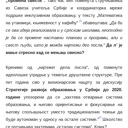
„промена свести“.
Тако нас већ поменута стручњакиња
из Савеза учитеља Србије и координаторка мреже
подршке инклузивном образовању, у тексту „Математика
[1]
на утакмици, књижевност у кафићу“
обавештава:
„Да би
се ова идеја реализовала и у српским школама, неопходно
је да се промене наставни планови и програми, али и
свест људи, што је можда најтежи део посла.“
Да л’ је
мање стресно кад се мењаш свесно?
Кренимо од „најтежег дела посла“, од поменуте
идеолошке уградње у темеље друштвене структуре. Пре
пет година смо у визионарском нацрту за дискусију
Стратегије развоја образовања у Србији до 2020.
године
упозорени да се „захтева отварање система
образовања, и његово оријентисање и фокусирање на
његову спољашњост уместо традиционалних тежњи да
[2]
буде аутономан у односу на остале системе.“
Школство
се потчињава захтевима „осталих система“. Којих?