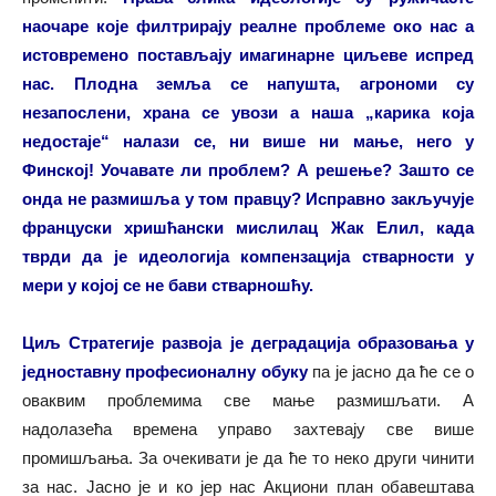
наочаре које филтрирају реалне проблеме око нас а
истовремено постављају имагинарне циљеве испред
нас. Плодна земља се напушта, агрономи су
незапослени, храна се увози а наша „карика која
недостаје“ налази се, ни више ни мање, него у
Финској!
Уочавате ли проблем? А решење? Зашто се
онда не размишља у том правцу? Исправно закључује
француски хришћански мислилац Жак Елил, када
тврди да је идеологија компензација стварности у
мери у којој се не бави стварношћу.
Циљ Стратегије развоја је деградација образовања у
једноставну професионалну обуку
па је јасно да ће се о
оваквим проблемима све мање размишљати. А
надолазећа времена управо захтевају све више
промишљања. За очекивати је да ће то неко други чинити
за нас. Јасно је и ко јер нас Акциони план обавештава