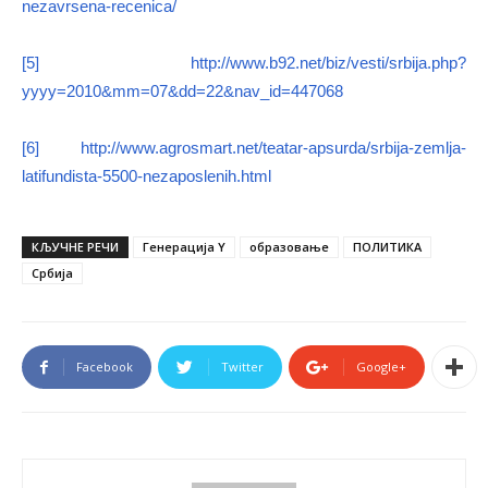
nezavrsena-recenica/
[5]
http://www.b92.net/biz/vesti/srbija.php?
yyyy=2010&mm=07&dd=22&nav_id=447068
[6]
http://www.agrosmart.net/teatar-apsurda/srbija-zemlja-
latifundista-5500-nezaposlenih.html
КЉУЧНЕ РЕЧИ
Генерација Y
образовање
ПОЛИТИКА
Србиjа
Facebook
Twitter
Google+