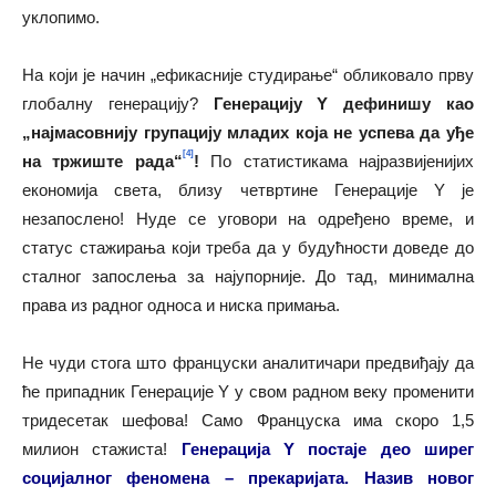
уклопимо.
На који је начин „ефикасније студирање“ обликовало прву
глобалну генерацију?
Генерацију Y дефинишу као
„најмасовнију групацију младих која не успева да уђе
[4]
на тржиште рада“
!
По статистикама најразвијенијих
економија света, близу четвртине Генерације Y је
незапослено! Нуде се уговори на одређено време, и
статус стажирања који треба да у будућности доведе до
сталног запослења за најупорније. До тад, минимална
права из радног односа и ниска примања.
Не чуди стога што француски аналитичари предвиђају да
ће припадник Генерације Y у свом радном веку променити
тридесетак шефова! Само Француска има скоро 1,5
милион стажиста!
Генерација Y постаје део ширег
социјалног феномена – прекаријата. Назив новог