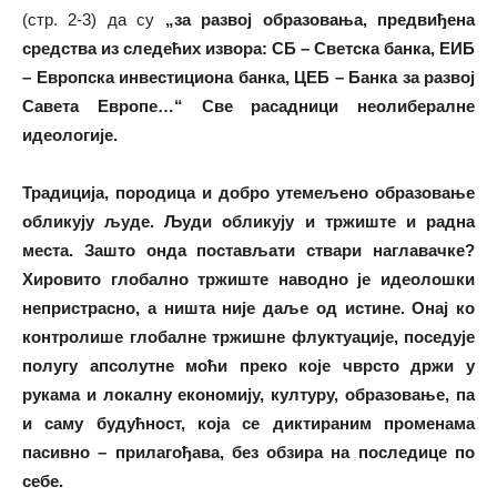
(стр. 2-3) да су
„за развој образовања, предвиђена
средства из следећих извора: СБ – Светска банка, ЕИБ
– Европска инвестициона банка, ЦЕБ – Банка за развој
Савета Европе…“ Све расадници неолибералне
идеологије.
Традиција, породица и добро утемељено образовање
обликују људе.
Људи обликују и тржиште и радна
места. Зашто онда постављати ствари наглавачке?
Хировито глобално тржиште наводно је идеолошки
непристрасно, а ништа није даље од истине. Онај ко
контролише глобалне тржишне флуктуације, поседује
полугу апсолутне моћи преко које чврсто држи у
рукама и локалну економију, културу, образовање, па
и саму будућност, која се диктираним променама
пасивно – прилагођава, без обзира на последице по
себе.