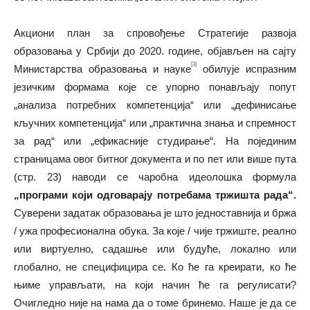
Акциони план за спровођење Стратегије развоја
образовања у Србији до 2020. године, објављен на сајту
[3]
Министарства образовања и науке
обилује испразним
језичким формама које се упорно понављају попут
„анализа потребних компетенција“ или „дефинисање
кључних компетенција“ или „практична знања и спремност
за рад“ или „ефикасније студирање“. На појединим
страницама овог битног документа и по пет или више пута
(стр. 23) наводи се чаробна идеолошка формула
„програми који одговарају потребама тржишта рада“.
Суверени задатак образовања је што једноставнија и бржа
/ ужа професионална обука. За које / чије тржиште, реално
или виртуелно, садашње или будуће, локално или
глобално, не специфицира се. Ко ће га креирати, ко ће
њиме управљати, на који начин ће га регулисати?
Очигледно није на нама да о томе бринемо. Наше је да се