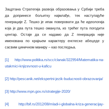
Зацртана Стратегија развоја образовања у Србији треба
да допринесе бољитку најмлађе, тек наступајуће
генерације Z. Тешко је ипак поверовати да ће идеологија
која је два пута тешко оманула, из трећег пута погодити
центар. Остаје да се надамо да Z генерација није
именована по крајњем карактеру енглеске абецеде у
сасвим циничном маниру – као последња.
[1]
http://www.politika.rs/scc/clanak/322954/Matematika-na-
utakmici-knjizevnost-u-kaficu
[2]
http://pescanik.net/ekspertni-jezik-buducnosti-obrazovanja/
[3]
http://www.mpn.gov.rs/strategije-2020/
[4]
http://bif.rs/2012/08/mladi-i-globalna-kriza-generacijay-