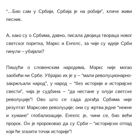
“…Био сам у Србији, Србија је на робији”, кличе живи
песник.
А, како су о Србима, давно, писала двојица твораца новог
светског поретка, Маркс и Енгелс, за чије су идеје Срби
гинули – убијали?
Пишући о словенским народима, Маркс није могао
заобићи ни Србе. Убрајао их је у – “мали револуционарно-
закржљали народ”, у народ – “без историје и историјске
свести”, чија је судбина – “да нестане у олуји светске
револуције”! Ово што се сада догађа Србима није
резултат Марксове револуције; они су жртва једне “нежне
и хумане” глобализације. Енгелс је, чини се, био већи
пророк. Он је пророковао да су Срби – “историјски отпад
који ће згазити точак историје”!