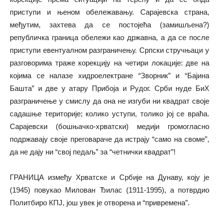
приступи и њеном обележавању. Сарајевска страна,
међутим, захтева да се постојећа (замишљена?)
републичка граница обележи као државна, а да се после
приступи евентуалном разграничењу. Српски стручњаци у
разговорима траже корекцију на четири локације: две на
којима се налазе хидроелектране “Зворник” и “Бајина
Башта” и две у атару Прибоја и Рудог. Срби нуде БиХ
разграничење у смислу да она не изгуби ни квадрат своје
садашње територије; колико уступи, толико јој се враћа.
Сарајевски (бошњачко-хрватски) медији громогласно
подржавају своје преговараче да истрају “само на своме”,
да не дају ни “свој педаљ” за “четнички квадрат”!
ГРАНИЦА између Хрватске и Србије на Дунаву, коју је
(1945) повукао Милован Ђилас (1911-1995), а потврдио
Политбиро КПЈ, још увек је отворена и “привремена”.