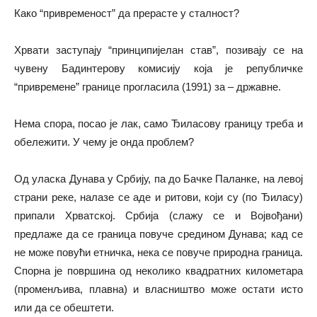
Како “привременост” да прерасте у сталност?
Хрвати заступају “принципијелан став”, позивају се на
чувену Бадинтерову комисију која је републичке
“привремене” границе прогласила (1991) за – државне.
Нема спора, посао је лак, само Ђиласову границу треба и
обележити. У чему је онда проблем?
Од уласка Дунава у Србију, па до Бачке Паланке, на левој
страни реке, налазе се аде и ритови, који су (по Ђиласу)
припали Хрватској. Србија (слажу се и Војвођани)
предлаже да се граница повуче средином Дунава; кад се
не може повући етничка, нека се повуче природна граница.
Спорна је површина од неколико квадратних километара
(променљива, плавна) и власништво може остати исто
или да се обештети.