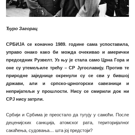
Ђуро Загорац
СРБИЈА се коначно 1989. године сама успоставила,
управо онако како би можда очекивао и амерички
председник Рузвелт. Уз њу је стала само Црна Гора и
оне су утемељиле трећу – СР Југославију. Против те
природне заједнице окренули су се сви у бившој
држави, али и српско-црногорски савезници и
непријатељи у прошлости. Нису се смирили док ни
СРЈ нису затрли.
Србији и Србима је преостало да тугују у самоћи. После
деценијских санкција, атомског рата, територијалног
сакаћења, судовања… шта јој предстоји?