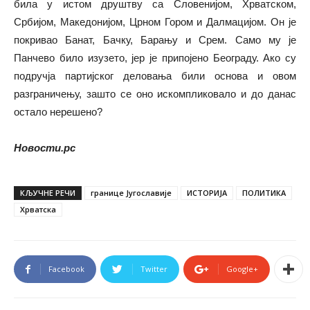
била у истом друштву са Словенијом, Хрватском,
Србијом, Македонијом, Црном Гором и Далмацијом. Он је
покривао Банат, Бачку, Барању и Срем. Само му је
Панчево било изузето, јер је припојено Београду. Ако су
подручја партијског деловања били основа и овом
разграничењу, зашто се оно искомпликовало и до данас
остало нерешено?
Новости.рс
КЉУЧНЕ РЕЧИ
границе Југославије
ИСТОРИЈА
ПОЛИТИКА
Хрватска
Facebook
Twitter
Google+