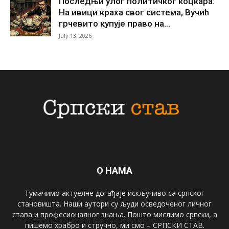
Последњи улог политичког коцкара:
На ивици краха свог система, Вучић
грчевито купује право на...
July 13, 2026
О НАМА
Тумачимо актуелне догађаје искључиво са српског
становишта. Наши аутори су људи осведоченог личног
става и професионалног знања. Пошто мислимо српски, а
пишемо храбро и стручно, ми смо – СРПСКИ СТАВ.