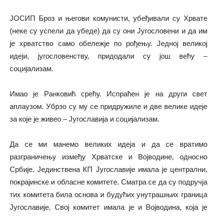
ЈОСИП Броз и његови комунисти, убеђивали су Хрвате
(неке су успели да убеде) да су они Југословени и да им
је хрватство само обележје по рођењу. Једној великој
идеји, југословенству, придодали су још већу –
социјализам.
Имао је Ранковић срећу. Испраћен је на други свет
аплаузом. Убрзо су му се придружиле и две велике идеје
за које је живео – Југославија и социјализам.
Да се ми манемо великих идеја и да се вратимо
разграничењу између Хрватске и Војводине, односно
Србије. Јединствена КП Југославије имала је централни,
покрајинске и обласне комитете. Сматра се да су подручја
тих комитета била основа и будућих унутрашњих граница
Југославије. Свој комитет имала је и Војводина, која је