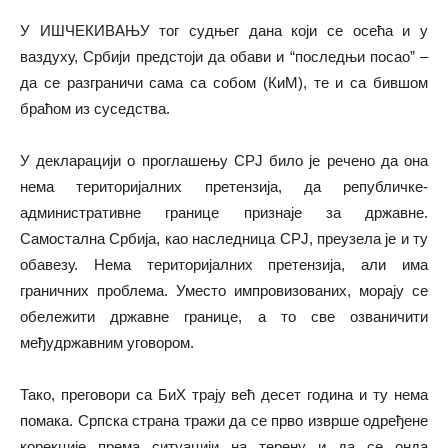
У ИШЧЕКИВАЊУ тог судњег дана који се осећа и у
ваздуху, Србији предстоји да обави и “последњи посао” –
да се разграничи сама са собом (КиМ), те и са бившом
браћом из суседства.
У декларацији о проглашењу СРЈ било је речено да она
нема територијалних претензија, да републичке-
административне границе признаје за државне.
Самостална Србија, као наследница СРЈ, преузела је и ту
обавезу. Нема територијалних претензија, али има
граничних проблема. Уместо импровизованих, морају се
обележити државне границе, а то све озваничити
међудржавним уговором.
Тако, преговори са БиХ трају већ десет година и ту нема
помака. Српска страна тражи да се прво изврше одређене
корекције према ситуацији на терену и да се онда