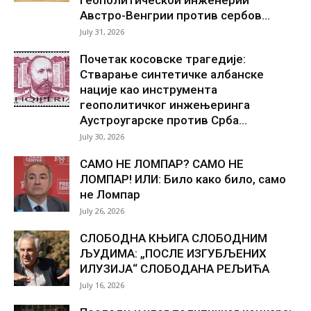
Австро-Венгрии против сербов...
July 31, 2026
Почетак косовске трагедије:
Стварање синтетичке албанске
нације као инструмента
геополитичког инжењеринга
Аустроугарске против Срба...
July 30, 2026
САМО НЕ ЛОМПАР? САМО НЕ
ЛОМПАР! ИЛИ: Било како било, само
не Ломпар
July 26, 2026
СЛОБОДНА КЊИГА СЛОБОДНИМ
ЉУДИМА: „ПОСЛЕ ИЗГУБЉЕНИХ
ИЛУЗИЈА“ СЛОБОДАНА РЕЉИЋА
July 16, 2026