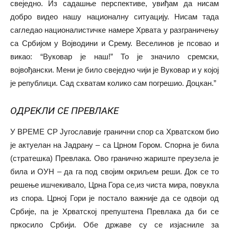
свеједно. Из садашње перспективе, увиђам да нисам
добро видео нашу националну ситуацију. Нисам тада
сагледао националистичке намере Хрвата у разграничењу
са Србијом у Војводини и Срему. Веселинов је псовао и
викао: “Вуковар је наш!” То је значило сремски,
војвођански. Мени је било свеједно чији је Вуковар и у којој
је републици. Сад схватам колико сам погрешио. Доцкан.”
ОДРЕКЛИ СЕ ПРЕВЛАКЕ
У ВРЕМЕ СР Југославије гранични спор са Хрватском био
је актуелан на Јадрану – са Црном Гором. Спорна је била
(стратешка) Превлака. Ово гранично жариште преузела је
била и ОУН – да га под својим окриљем реши. Док се то
решење ишчекивало, Црна Гора се,из чиста мира, повукла
из спора. Црној Гори је постало важније да се одвоји од
Србије, па је Хрватској препуштена Превлака да би се
пркосило Србији. Обе државе су се изјасниле за