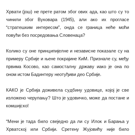
Хрвати (још) не прете ратом због ових ада, као што су то
чинили због Вуковара (1945), али ако их прогласе
“стратешким интересом”, онда се граница неће моћи
повући без посредовања Словенаца?
Колико су оне принципијелне и независне показале су на
примеру Србије и њене покрајине КиМ. Признале су, међу
првима Косово, као самосталну државу иако је она по
оном истом Бадинтеру неотуђиви део Србије.
КАКО је Србија доживела судбину удовице, којој је све
изложено черупању? Што је удовичко, може да постане и
комшијско!
“Мени је тада било свеједно да ли су Илок и Барања у
Хрватској или Србији. Сретену Жујовићу није било