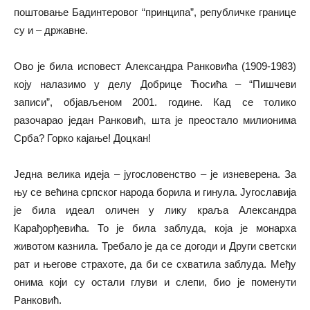
поштовање Бадинтеровог “принципа”, републичке границе
су и – државне.
Ово је била исповест Александра Ранковића (1909-1983)
коју налазимо у делу Добрице Ћосића – “Пишчеви
записи”, објављеном 2001. године. Кад се толико
разочарао један Ранковић, шта је преостало милионима
Срба? Горко кајање! Доцкан!
Једна велика идеја – југословенство – је изневерена. За
њу се већина српског народа борила и гинула. Југославија
је била идеал оличен у лику краља Александра
Карађорђевића. То је била заблуда, која је монарха
животом казнила. Требало је да се догоди и Други светски
рат и његове страхоте, да би се схватила заблуда. Међу
онима који су остали глуви и слепи, био је поменути
Ранковић.