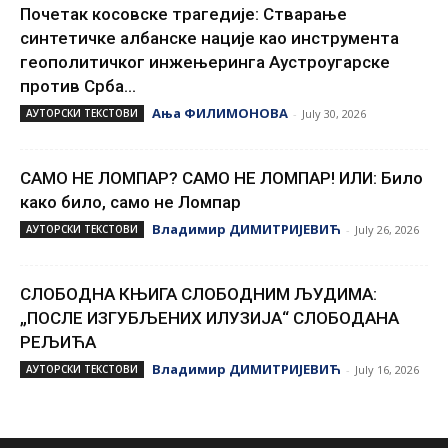
Почетак косовске трагедије: Стварање
синтетичке албанске нације као инструмента
геополитичког инжењеринга Аустроугарске
против Срба...
Ања ФИЛИМОНОВА
АУТОРСКИ ТЕКСТОВИ
-
July 30, 2026
САМО НЕ ЛОМПАР? САМО НЕ ЛОМПАР! ИЛИ: Било
како било, само не Ломпар
Владимир ДИМИТРИЈЕВИЋ
АУТОРСКИ ТЕКСТОВИ
-
July 26, 2026
СЛОБОДНА КЊИГА СЛОБОДНИМ ЉУДИМА:
„ПОСЛЕ ИЗГУБЉЕНИХ ИЛУЗИЈА“ СЛОБОДАНА
РЕЉИЋА
Владимир ДИМИТРИЈЕВИЋ
АУТОРСКИ ТЕКСТОВИ
-
July 16, 2026