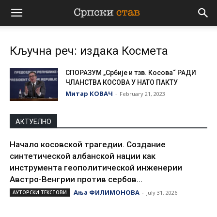
Српски
Кључна реч: издака Космета
став
СПОРАЗУМ „Србије и тзв. Косова“ РАДИ
ЧЛАНСТВА КОСОВА У НАТО ПАКТУ
Митар КОВАЧ
-
February 21, 2023
АКТУЕЛНО
Начало косовской трагедии. Создание
синтетической албанской нации как
инструмента геополитической инженерии
Австро-Венгрии против сербов...
Ања ФИЛИМОНОВА
АУТОРСКИ ТЕКСТОВИ
-
July 31, 2026