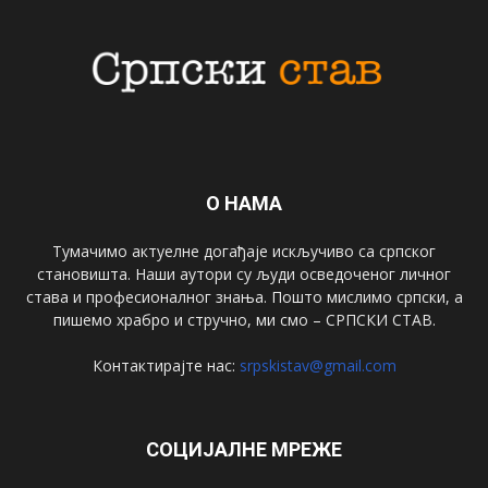
О НАМА
Тумачимо актуелне догађаје искључиво са српског
становишта. Наши аутори су људи осведоченог личног
става и професионалног знања. Пошто мислимо српски, а
пишемо храбро и стручно, ми смо – СРПСКИ СТАВ.
Контактирајте нас:
srpskistav@gmail.com
СОЦИЈАЛНЕ МРЕЖЕ