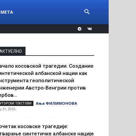
СМЕТА
АКТУЕЛНО
ачало косовской трагедии. Создание
интетической албанской нации как
нструмента геополитической
нженерии Австро-Венгрии против
ербов...
Ања ФИЛИМОНОВА
УТОРСКИ ТЕКСТОВИ
-
ly 31, 2026
очетак косовске трагедије:
тварање синтетичке албанске нације