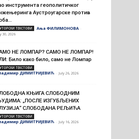
ао инструмента геополитичког
нжењеринга Аустроугарске против
рба...
Ања ФИЛИМОНОВА
УТОРСКИ ТЕКСТОВИ
-
ly 30, 2026
АМО НЕ ЛОМПАР? САМО НЕ ЛОМПАР!
ЛИ: Било како било, само не Ломпар
УТОРСКИ ТЕКСТОВИ
ладимир ДИМИТРИЈЕВИЋ
-
July 26, 2026
ЛОБОДНА КЊИГА СЛОБОДНИМ
УДИМА: „ПОСЛЕ ИЗГУБЉЕНИХ
ЛУЗИЈА“ СЛОБОДАНА РЕЉИЋА
УТОРСКИ ТЕКСТОВИ
ладимир ДИМИТРИЈЕВИЋ
-
July 16, 2026