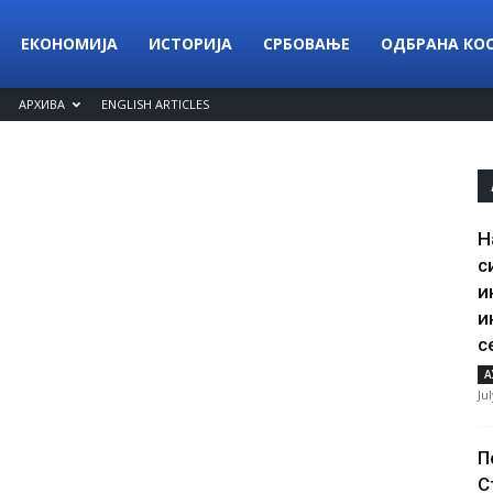
ЕКОНОМИЈА
ИСТОРИЈА
СРБОВАЊЕ
ОДБРАНА КО
АРХИВА
ENGLISH ARTICLES
Н
с
и
и
с
А
Ju
П
С