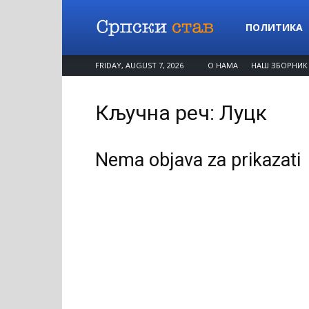
Српски
ПОЛИТИКА
FRIDAY, AUGUST 7, 2026
О НАМА
НАШ ЗБОРНИК
став
Кључна реч: Луцк
Nema objava za prikazati