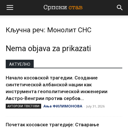
Српски
Кључна реч: Монолит СНС
став
Nema objava za prikazati
АКТУЕЛНО
Начало косовской трагедии. Создание
синтетической албанской нации как
инструмента геополитической инженерии
Австро-Венгрии против сербов...
Ања ФИЛИМОНОВА
АУТОРСКИ ТЕКСТОВИ
-
July 31, 2026
Почетак косовске трагедије: Стварање