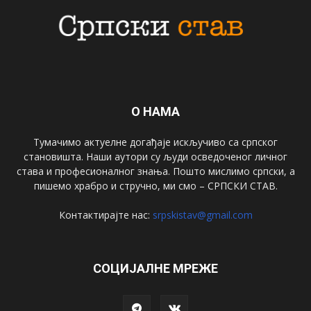
О НАМА
Тумачимо актуелне догађаје искључиво са српског
становишта. Наши аутори су људи осведоченог личног
става и професионалног знања. Пошто мислимо српски, а
пишемо храбро и стручно, ми смо – СРПСКИ СТАВ.
Контактирајте нас:
srpskistav@gmail.com
СОЦИЈАЛНЕ МРЕЖЕ