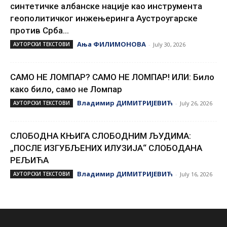
синтетичке албанске нације као инструмента
геополитичког инжењеринга Аустроугарске
против Срба...
Ања ФИЛИМОНОВА
АУТОРСКИ ТЕКСТОВИ
-
July 30, 2026
САМО НЕ ЛОМПАР? САМО НЕ ЛОМПАР! ИЛИ: Било
како било, само не Ломпар
Владимир ДИМИТРИЈЕВИЋ
АУТОРСКИ ТЕКСТОВИ
-
July 26, 2026
СЛОБОДНА КЊИГА СЛОБОДНИМ ЉУДИМА:
„ПОСЛЕ ИЗГУБЉЕНИХ ИЛУЗИЈА“ СЛОБОДАНА
РЕЉИЋА
Владимир ДИМИТРИЈЕВИЋ
АУТОРСКИ ТЕКСТОВИ
-
July 16, 2026