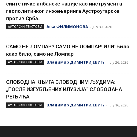
синтетичке албанске нације као инструмента
геополитичког инжењеринга Аустроугарске
против Срба...
Ања ФИЛИМОНОВА
АУТОРСКИ ТЕКСТОВИ
-
July 30, 2026
САМО НЕ ЛОМПАР? САМО НЕ ЛОМПАР! ИЛИ: Било
како било, само не Ломпар
Владимир ДИМИТРИЈЕВИЋ
АУТОРСКИ ТЕКСТОВИ
-
July 26, 2026
СЛОБОДНА КЊИГА СЛОБОДНИМ ЉУДИМА:
„ПОСЛЕ ИЗГУБЉЕНИХ ИЛУЗИЈА“ СЛОБОДАНА
РЕЉИЋА
Владимир ДИМИТРИЈЕВИЋ
АУТОРСКИ ТЕКСТОВИ
-
July 16, 2026