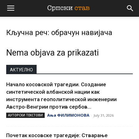
Српски
Кључна реч: обрачун навијача
став
Nema objava za prikazati
АКТУЕЛНО
Начало косовской трагедии. Создание
синтетической албанской нации как
инструмента геополитической инженерии
Австро-Венгрии против сербов...
Ања ФИЛИМОНОВА
АУТОРСКИ ТЕКСТОВИ
-
July 31, 2026
Почетак косовске трагедије: Стварање