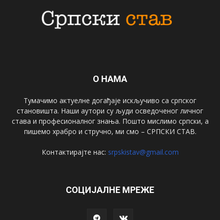
О НАМА
Тумачимо актуелне догађаје искључиво са српског
становишта. Наши аутори су људи осведоченог личног
става и професионалног знања. Пошто мислимо српски, а
пишемо храбро и стручно, ми смо – СРПСКИ СТАВ.
Контактирајте нас:
srpskistav@gmail.com
СОЦИЈАЛНЕ МРЕЖЕ