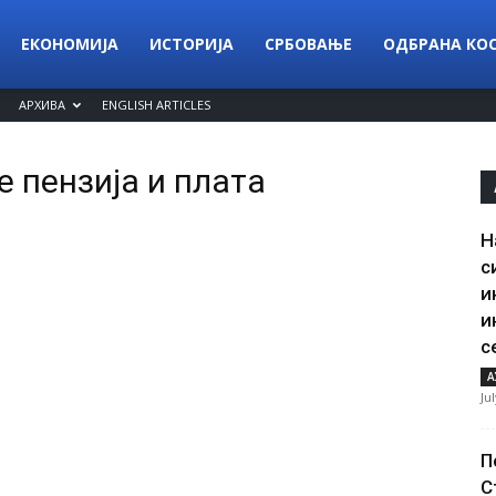
ЕКОНОМИЈА
ИСТОРИЈА
СРБОВАЊЕ
ОДБРАНА КО
АРХИВА
ENGLISH ARTICLES
 пензија и плата
Н
с
и
и
с
А
Ju
П
С