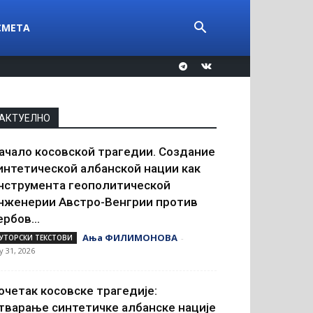
СМЕТА
АКТУЕЛНО
ачало косовской трагедии. Создание
интетической албанской нации как
нструмента геополитической
нженерии Австро-Венгрии против
ербов...
Ања ФИЛИМОНОВА
УТОРСКИ ТЕКСТОВИ
-
ly 31, 2026
очетак косовске трагедије:
тварање синтетичке албанске нације