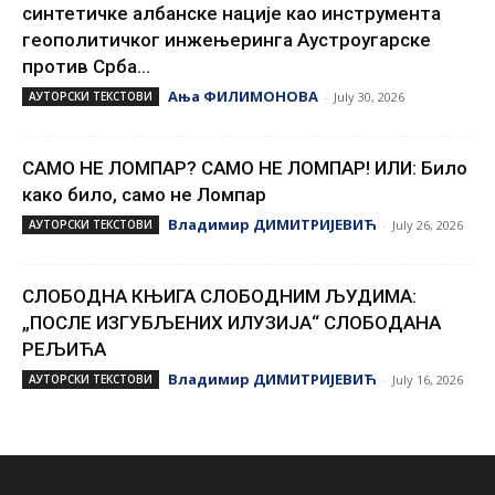
синтетичке албанске нације као инструмента
геополитичког инжењеринга Аустроугарске
против Срба...
Ања ФИЛИМОНОВА
АУТОРСКИ ТЕКСТОВИ
-
July 30, 2026
САМО НЕ ЛОМПАР? САМО НЕ ЛОМПАР! ИЛИ: Било
како било, само не Ломпар
Владимир ДИМИТРИЈЕВИЋ
АУТОРСКИ ТЕКСТОВИ
-
July 26, 2026
СЛОБОДНА КЊИГА СЛОБОДНИМ ЉУДИМА:
„ПОСЛЕ ИЗГУБЉЕНИХ ИЛУЗИЈА“ СЛОБОДАНА
РЕЉИЋА
Владимир ДИМИТРИЈЕВИЋ
АУТОРСКИ ТЕКСТОВИ
-
July 16, 2026