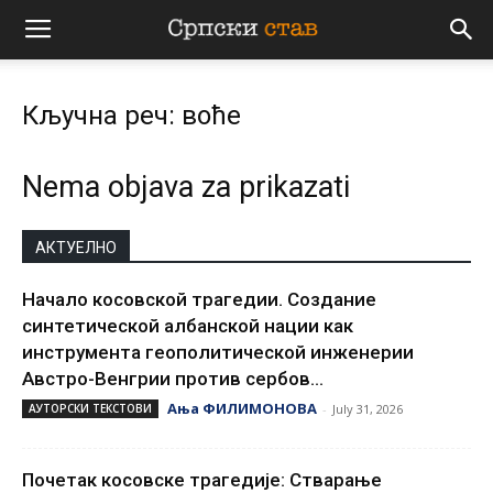
Српски
Кључна реч: воће
став
Nema objava za prikazati
АКТУЕЛНО
Начало косовской трагедии. Создание
синтетической албанской нации как
инструмента геополитической инженерии
Австро-Венгрии против сербов...
Ања ФИЛИМОНОВА
АУТОРСКИ ТЕКСТОВИ
-
July 31, 2026
Почетак косовске трагедије: Стварање