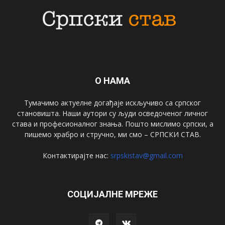
О НАМА
Тумачимо актуелне догађаје искључиво са српског
становишта. Наши аутори су људи осведоченог личног
става и професионалног знања. Пошто мислимо српски, а
пишемо храбро и стручно, ми смо – СРПСКИ СТАВ.
Контактирајте нас:
srpskistav@gmail.com
СОЦИЈАЛНЕ МРЕЖЕ