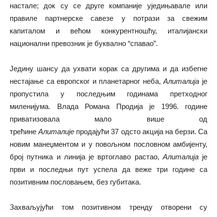
настале; док су се друге компаније уједињавале или
правиле партнерске савезе у потрази за свежим
капиталом и већом конкурентношћу, италијански
национални превозник је буквално “спавао”.
Једину шансу да ухвати корак са другима и да избегне
нестајање са европског и планетарног неба,
Алиталија
је
пропустила у последњим годинама претходног
миленијума. Влада Романа Продија је 1996. године
приватизовала мало више од
трећине
Алиталије
продајући 37 одсто акција на берзи. Са
новим манеџментом и у повољном пословном амбијенту,
број путника и линија је вртоглаво растао,
Алиталија
је
први и последњи пут успела да веже три године са
позитивним пословањем, без губитака.
Захваљујући том позитивном тренду отворени су