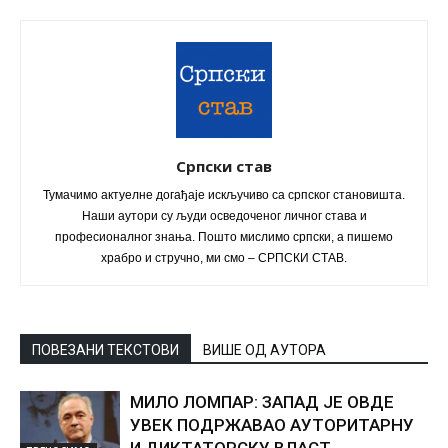
Српски став
Тумачимо актуелне догађаје искључиво са српског становишта.
Наши аутори су људи осведоченог личног става и
професионалног знања. Пошто мислимо српски, а пишемо
храбро и стручно, ми смо – СРПСКИ СТАВ.
ПОВЕЗАНИ ТЕКСТОВИ
ВИШЕ ОД АУТОРА
МИЛО ЛОМПАР: ЗАПАД ЈЕ ОВДЕ
УВЕК ПОДРЖАВАО АУТОРИТАРНУ
И ДИКТАТОРСКУ ВЛАСТ