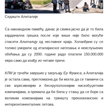
Седиште Алиталије
Са накнандном памећу, данас је свима јасно да је то била
кардинална грешка после које више није било могуће
спасити
Алиталију
од неславног краја. Холанђани су се
толико уморили од италијанског натезања и неиспуњених
обећања да су 2000. године радо платили 150.000.000
евра само да изађу из читаве приче.
КЛМ
је трчећи завршио у загрљају
Ер Франса
, а Алиталија
је остала сама, прегломазна да би могла да се такмичи са
све агресивнијим и бескруполознијим нискобуџетним
компанијама, а премала да би била у стању да се бори са
великим компанијама на тржишту прекоокеанских и
интерконтиненталних летова.