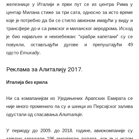
железнице у Италији и први пут се из центра Рима у
центар Милана стиже за три сата, односно за исто време
које је потребно да би се стигло авионом имајући у виду и
трансфере до и са римског и миланског аеродрома. Исход
је био најављен и неизебежан: “храбри капетани” су се
повукли, остављајући дугове и препуштајући 49
одсто
Етихаду
.
Реклама за Алиталију 2017.
Италија без крила
Ни са комапанијом из Уједињених Арапских Емирата се
није много променило па су и шеици из Персијског залива
одустали од спасавања
Алиталије
.
У периоду до 2009. до 2018. године, авиокомпаније су
заједно зарадиле 196 милијарди долара, док је у истом