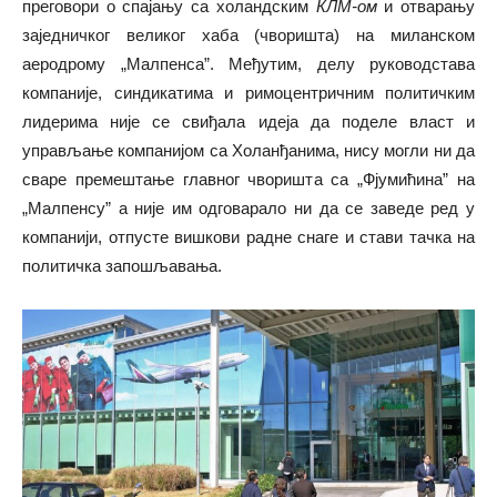
преговори о спајању са холандским
КЛМ-ом
и отварању
заједничког великог хаба (чворишта) на миланском
аеродрому „Малпенса”. Међутим, делу руководстава
компаније, синдикатима и римоцентричним политичким
лидерима није се свиђала идеја да поделе власт и
управљање компанијом са Холанђанима, нису могли ни да
сваре премештање главног чворишта са „Фјумићина” на
„Малпенсу” а није им одговарало ни да се заведе ред у
компанији, отпусте вишкови радне снаге и стави тачка на
политичка запошљавања.