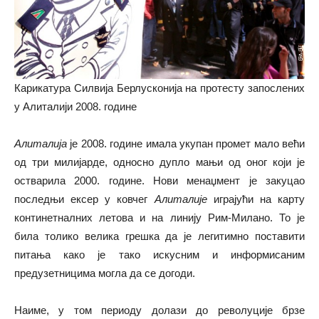
Карикатура Силвија Берлусконија на протесту запослених
у Алиталији 2008. године
Алиталија
је 2008. године имала укупан промет мало већи
од три милијарде, односно дупло мањи од оног који је
остварила 2000. године. Нови менаџмент је закуцао
последњи ексер у ковчег
Алиталије
играјући на карту
континетналних летова и на линију Рим-Милано. То је
била толико велика грешка да је легитимно поставити
питања како је тако искусним и информисаним
предузетницима могла да се догоди.
Наиме, у том периоду долази до револуције брзе