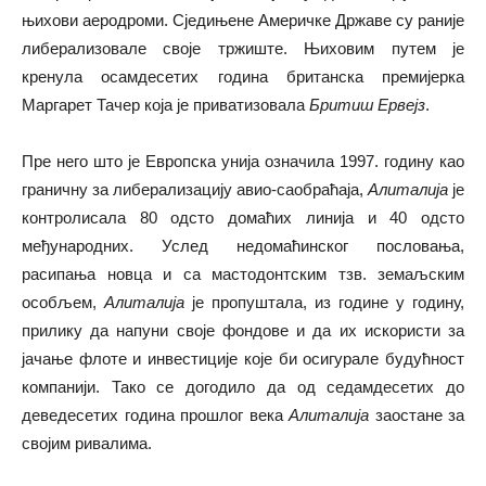
њихови аеродроми. Сједињене Америчке Државе су раније
либерализовале своје тржиште. Њиховим путем је
кренула осамдесетих година британска премијерка
Маргарет Тачер која је приватизовала
Бритиш Ервејз
.
Пре него што је Европска унија означила 1997. годину као
граничну за либерализацију авио-саобраћаја,
Алиталија
је
контролисала 80 одсто домаћих линија и 40 одсто
међународних. Услед недомаћинског пословања,
расипања новца и са мастодонтским тзв. земаљским
особљем,
Алиталија
је пропуштала, из године у годину,
прилику да напуни своје фондове и да их искористи за
јачање флоте и инвестиције које би осигурале будућност
компанији. Тако се догодило да од седамдесетих до
деведесетих година прошлог века
Алиталија
заостане за
својим ривалима.