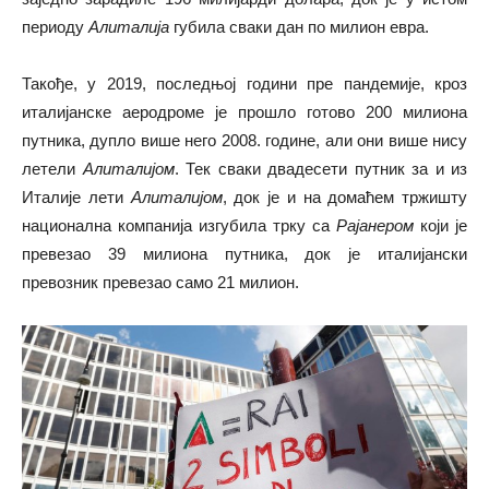
периоду
Алиталија
губила сваки дан по милион евра.
Такође, у 2019, последњој години пре пандемије, кроз
италијанске аеродроме је прошло готово 200 милиона
путника, дупло више него 2008. године, али они више нису
летели
Алиталијом
. Тек сваки двадесети путник за и из
Италије лети
Алиталијом
, док је и на домаћем тржишту
национална компанија изгубила трку са
Рајанером
који је
превезао 39 милиона путника, док је италијански
превозник превезао само 21 милион.