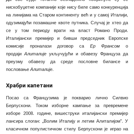
нискобуџетне компаније које нису биле само конкуренција
на линијама на Старом континенту већ и у самој Италији,
одузимајући позамашне квоте путника. Случај је хтео да
се у том периоду врати на власт Романо Проди.
Италијански премијер и бивши председник Европске
комисије проналази договор са
Ер Франсом
о
продаји
Алиталије
укључујући и обавезу Француза да
преузму обавезу да среде пословне билансе и
пословање
Алиталије
.
Храбри капетани
Посао са Французима је покварио лично Силвио
Берлускони. Током изборне кампање за превремене
изборе 2008. године, вишеструки италијански премијер
лансира слоган: „Волим Италију и летим Алиталијом”. У
класичном популистичком стилу Берлускони је играо на