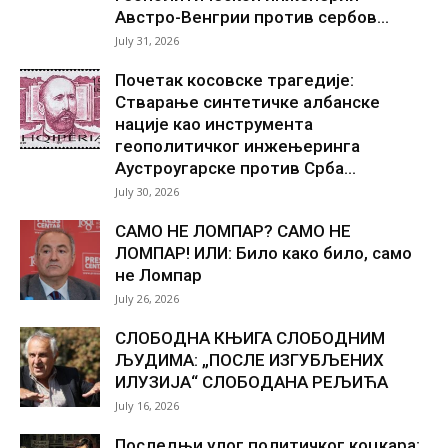
Австро-Венгрии против сербов...
July 31, 2026
Почетак косовске трагедије:
Стварање синтетичке албанске
нације као инструмента
геополитичког инжењеринга
Аустроугарске против Срба...
July 30, 2026
САМО НЕ ЛОМПАР? САМО НЕ
ЛОМПАР! ИЛИ: Било како било, само
не Ломпар
July 26, 2026
СЛОБОДНА КЊИГА СЛОБОДНИМ
ЉУДИМА: „ПОСЛЕ ИЗГУБЉЕНИХ
ИЛУЗИЈА“ СЛОБОДАНА РЕЉИЋА
July 16, 2026
Последњи улог политичког коцкара: