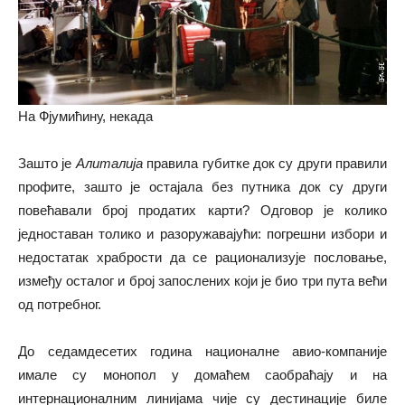
На Фјумићину, некада
Зашто је
Алиталија
правила губитке док су други правили
профите, зашто је остајала без путника док су други
повећавали број продатих карти? Одговор је колико
једноставан толико и разоружавајући: погрешни избори и
недостатак храбрости да се рационализује пословање,
између осталог и број запослених који је био три пута већи
од потребног.
До седамдесетих година националне авио-компаније
имале су монопол у домаћем саобраћају и на
интернационалним линијама чије су дестинације биле