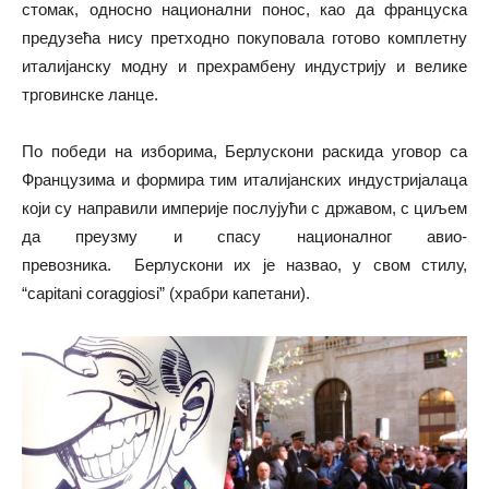
стомак, односно национални понос, као да француска
предузећа нису претходно покуповала готово комплетну
италијанску модну и прехрамбену индустрију и велике
трговинске ланце.
По победи на изборима, Берлускони раскида уговор са
Французима и формира тим италијанских индустријалаца
који су направили империје послујући с државом, с циљем
да преузму и спасу националног авио-
превозника. Берлускони их је назвао, у свом стилу,
“capitani coraggiosi” (храбри капетани).