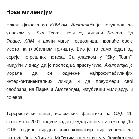
Нови миленијум
Након фијаска са
КЛМ-ом
,
Алиталија
је покушала да
уласком у “Sky Team”, који су чинили
Делта
,
Ер
Франс
,
КЛМ
и други мањи превозници, пронађе своје
место на глобалном тржишту. Био је то само један од
серије погрешних потеза. Са уласком у “Sky Team”,
имајући у виду да је последња приступила,
Алиталија
је
морала да се одрекне најпрофитабилнијих
интерконтиненталних линија и да преусмери свој
саобраћај на Париз и Амстердам, изгубивши милијарду и
по евра.
Терористички напад исламских фанатика на САД 11.
септембра 2001. године задао је ударац целом сектору. До
2006. године ниједна авио компанија није успела да
послује без губитака. Међутим, они који су у берићетним