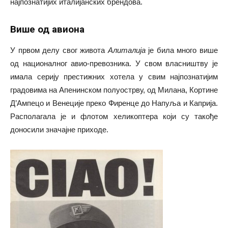
најпознатијих италијанских брендова.
Више од авиона
У првом делу свог живота
Алиталија
је била много више
од националног авио-превозника. У свом власништву је
имала серију престижних хотела у свим најпознатијим
градовима на Апенинском полуострву, од Милана, Кортине
Д’Ампецо и Венеције преко Фиренце до Напуља и Каприја.
Располагала је и флотом хеликоптера који су такође
доносили значајне приходе.