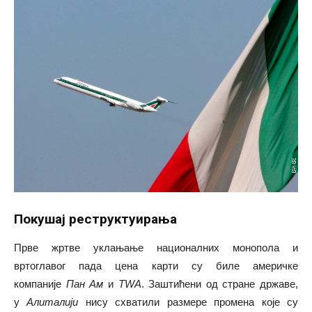
Покушај реструктуирања
Прве жртве уклањање националних монопола и
вртоглавог пада цена карти су биле америчке
компаније
Пан Ам
и
ТWА
. Заштићени од стране државе,
у
Алиталији
нису схватили размере промена које су