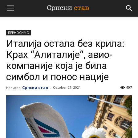
Српски
ПРЕНОСИМО
став
Италија остала без крила:
Крах “Алиталије“, авио-
компаније која је била
симбол и понос нације
Српски став
October 21, 2021
407
Написао
-