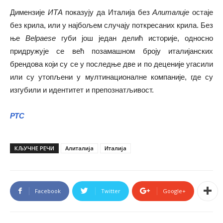
Димензије
ИТА
показују да Италија без
Алиталије
остаје
без крила, или у најбољем случају поткресаних крила. Без
ње
Belpaesе
губи још један делић историје, односно
придружује се већ позамашном броју италијанских
брендова који су се у последње две и по деценије угасили
или су утопљени у мултинационалне компаније, где су
изгубили и идентитет и препознатљивост.
РТС
КЉУЧНЕ РЕЧИ
Алиталија
Италија
Facebook
Twitter
Google+