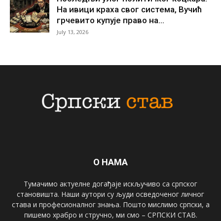
На ивици краха свог система, Вучић
грчевито купује право на...
July 13, 2026
О НАМА
Тумачимо актуелне догађаје искључиво са српског
становишта. Наши аутори су људи осведоченог личног
става и професионалног знања. Пошто мислимо српски, а
пишемо храбро и стручно, ми смо – СРПСКИ СТАВ.