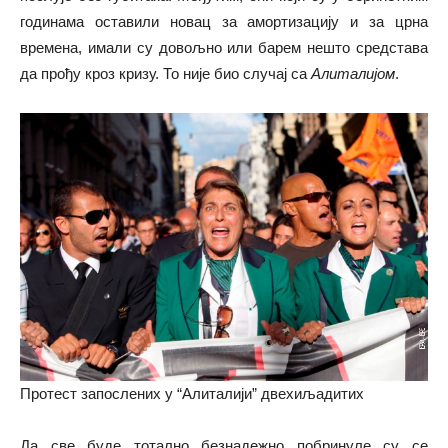
годинама оставили новац за амортизацију и за црна
времена, имали су довољно или барем нешто средстава
да прођу кроз кризу. То није био случај са
Алиталијом
.
Протест запослених у “Алиталији” двехиљадитих
Да све буде тотално безнадежно побринуле су се