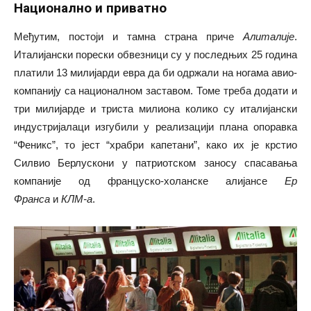
Национално и приватно
Међутим, постоји и тамна страна приче
Алиталије
.
Италијански порески обвезници су у последњих 25 година
платили 13 милијарди евра да би одржали на ногама авио-
компанију са националном заставом. Томе треба додати и
три милијарде и триста милиона колико су италијански
индустријалаци изгубили у реализацији плана опоравка
“Феникс”, то јест “храбри капетани”, како их је крстио
Силвио Берлускони у патриотском заносу спасавања
компаније од француско-холанске алијансе
Ер
Франса
и
КЛМ-а
.