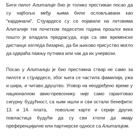
Бити пилот
Алиталије
био је толико престижан посао да
су најбољи међу њима били ословљавани као
“кардинали”. Стјуардесе су се појавили на летовима
Алиталије тек почетком педесетих година прошлог века
пошто је владала предрасуда, која са ове временске
дистанце изгледа бизарно, да би њихово присуство могло
да одвраћа пажњу путника или чак да их унервози.
Посао у
Алиталији
је био престижна ствар не само за
пилоте и стјуардесе, због њега се частила фамилија, ужа
и шира, и читаво друштво. Уговор на неодређено време у
националном авио-превознику није само гарантовао
сигурну будућност, са њим ишли и сви остали бенефити:
13. и 14. плата, повољне карте и серије других
повластица будући да су сви хтели да имају
преференцијалне или партнерске односе са
Алиталијом
.