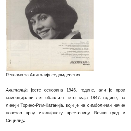
Реклама за Алиталију седамдесетих
Алиталија
јесте основана 1946. године, али је први
комерцијални лет обављен петог маја 1947. године, на
линији Торино-Рим-Катанија, који је на симболичан начин
повезао прву италијанску престоницу, Вечни град и
Сицилију.