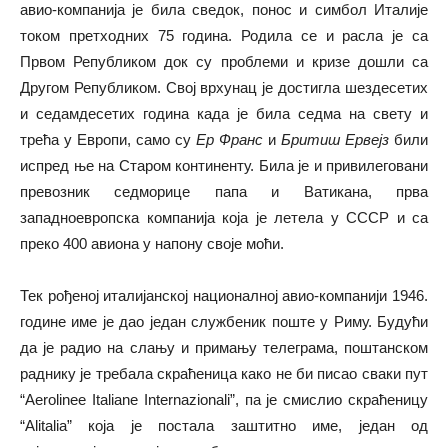
авио-компанија је била сведок, понос и симбол Италије
током претходних 75 година. Родила се и расла је са
Првом Републиком док су проблеми и кризе дошли са
Другом Републиком. Свој врхунац је достигла шездесетих
и седамдесетих година када је била седма на свету и
трећа у Европи, само су
Ер Франс
и
Бритиш Ервејз
били
испред ње на Старом континенту. Била је и привилеговани
превозник седморице папа и Ватикана, прва
западноевропска компанија која је летела у СССР и са
преко 400 авиона у напону своје моћи.
Тек рођеној италијанској националној авио-компанији 1946.
године име је дао један службеник поште у Риму. Будући
да је радио на слању и примању телеграма, поштанском
раднику је требала скраћеница како не би писао сваки пут
“Aerolinee Italiane Internazionali”, па је смислио скраћеницу
“Alitalia” која је постала заштитно име, један од