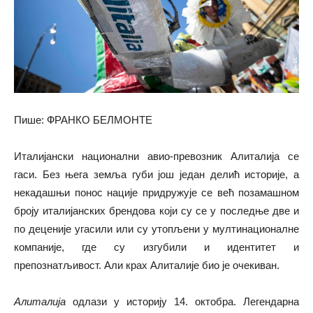
Пише: ФРАНКО БЕЛМОНТЕ
Италијански национални авио-превозник Алиталија се
гаси. Без њега земља губи још један делић историје, а
некадашњи понос нације придружује се већ позамашном
броју италијанских брендова који су се у последње две и
по деценије угасили или су утопљени у мултинационалне
компаније, где су изгубили и идентитет и
препознатљивост. Али крах Алиталије био је очекиван.
Алитали
j
а
одлази у историју 14. октобра. Легендарна