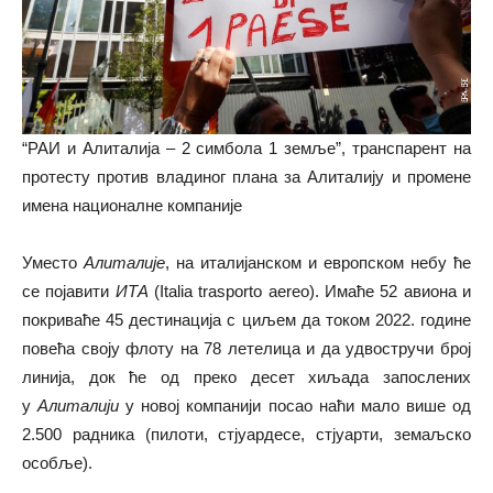
“РАИ и Алиталија – 2 симбола 1 земље”, транспарент на
протесту против владиног плана за Алиталију и промене
имена националне компаније
Уместо
Алиталије
, на италијанском и европском небу ће
се појавити
ИТА
(Italia trasporto aereo). Имаће 52 авиона и
покриваће 45 дестинација с циљем да током 2022. године
повећа своју флоту на 78 летелица и да удвостручи број
линија, док ће од преко десет хиљада запослених
у
Алиталији
у новој компанији посао наћи мало више од
2.500 радника (пилоти, стјуардесе, стјуарти, земаљско
особље).