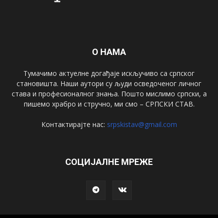
О НАМА
Тумачимо актуелне догађаје искључиво са српског
становишта. Наши аутори су људи осведоченог личног
става и професионалног знања. Пошто мислимо српски, а
пишемо храбро и стручно, ми смо – СРПСКИ СТАВ.
Контактирајте нас:
srpskistav@gmail.com
СОЦИЈАЛНЕ МРЕЖЕ