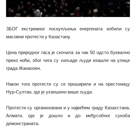
ЗБОГ екстремног поскупљења енергената избили су
масовни протести у Казастану.
Цена природног гаса је скочила за чак 50 одсто буквално
преко ноћи, због чега су хиљаде људи изашле на улице
града Жанаозен.
Након тога протести су се проширили и на престоницу
Нур-Султан, где је ухапшено више људи.
Протести су организовани и у највећем граду Казахстана,
Алмати, где је дошло и до међусобног сукоба
демонстраната.