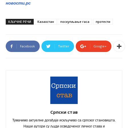
новости.рс
КЉУЧНЕ РЕЧИ
Казахстан
поскупљање гаса
протести
Facebook
Twitter
Google+
Српски став
Тумачимо актуелне догађаје искључиво са српског становишта.
Наши аутори су људи осведоченог личног става и