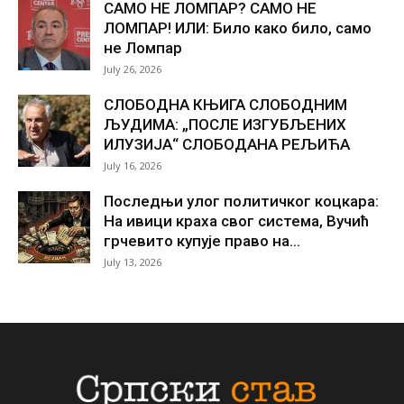
САМО НЕ ЛОМПАР? САМО НЕ
ЛОМПАР! ИЛИ: Било како било, само
не Ломпар
July 26, 2026
СЛОБОДНА КЊИГА СЛОБОДНИМ
ЉУДИМА: „ПОСЛЕ ИЗГУБЉЕНИХ
ИЛУЗИЈА“ СЛОБОДАНА РЕЉИЋА
July 16, 2026
Последњи улог политичког коцкара:
На ивици краха свог система, Вучић
грчевито купује право на...
July 13, 2026