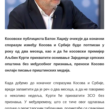
Косовски публициста Батон Хаџију очекује да коначни
споразум између Косова и Србије буде потписан у
року од два месеца, као и да ће косовски премијер
Аљбин Курти прихватити оснивање Зајединце српских
општина без међусобног признања, преноси Косово
онлајн писање приштинских медија.
Када дођемо до коначног споразума Косова и Србије,
вреди запамтити да је реч о два месеца, а да не говоримо
о неколико недеља, Курти ће прихватити ЗСО без
признања. У међувремену, што се тиче овог одлагања
одлуке о регистарским таблицама, подметаће се свакојаке