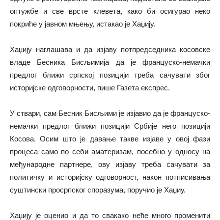
оптужбе и све врсте клевета, како би осигурао неко
покриће у јавном мњењу, истакао је Хаџију.
Хаџију наглашава и да изјаву потпредседника косовске
владе Бесника Бисљимија да је француско-немачки
предлог ближи српској позицији треба сачувати због
историјске одговорности, пише Газета експрес.
У ствари, сам Бесник Бисљими је изјавио да је француско-
немачки предлог ближи позицији Србије него позицији
Косова. Осим што је давање такве изјаве у овој фази
процеса само по себи аматеризам, посебно у односу на
међународне партнере, ову изјаву треба сачувати за
политичку и историјску одговорност, након потписивања
суштински просрпског споразума, поручио је Хаџиу.
Хаџију је оценио и да то свакако неће много променити