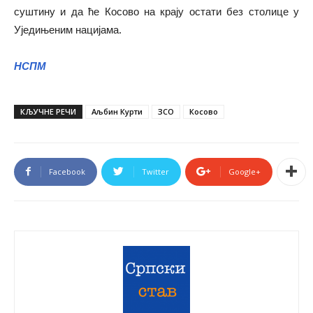
суштину и да ће Косово на крају остати без столице у
Уједињеним нацијама.
НСПМ
КЉУЧНЕ РЕЧИ
Аљбин Курти
ЗСО
Косово
Facebook
Twitter
Google+