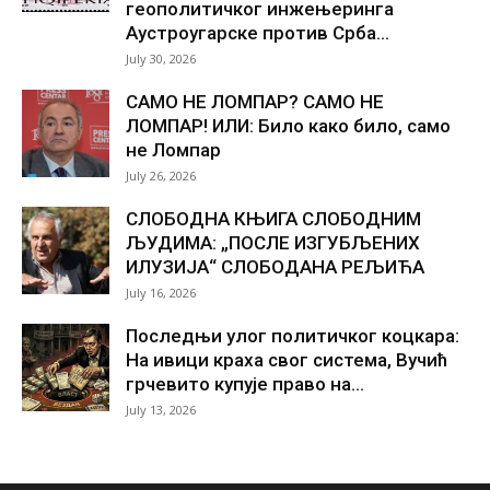
геополитичког инжењеринга
Аустроугарске против Срба...
July 30, 2026
САМО НЕ ЛОМПАР? САМО НЕ
ЛОМПАР! ИЛИ: Било како било, само
не Ломпар
July 26, 2026
СЛОБОДНА КЊИГА СЛОБОДНИМ
ЉУДИМА: „ПОСЛЕ ИЗГУБЉЕНИХ
ИЛУЗИЈА“ СЛОБОДАНА РЕЉИЋА
July 16, 2026
Последњи улог политичког коцкара:
На ивици краха свог система, Вучић
грчевито купује право на...
July 13, 2026