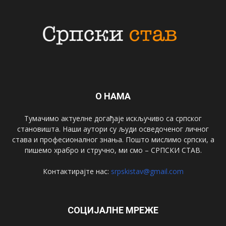
О НАМА
Тумачимо актуелне догађаје искључиво са српског
становишта. Наши аутори су људи осведоченог личног
става и професионалног знања. Пошто мислимо српски, а
пишемо храбро и стручно, ми смо – СРПСКИ СТАВ.
Контактирајте нас:
srpskistav@gmail.com
СОЦИЈАЛНЕ МРЕЖЕ