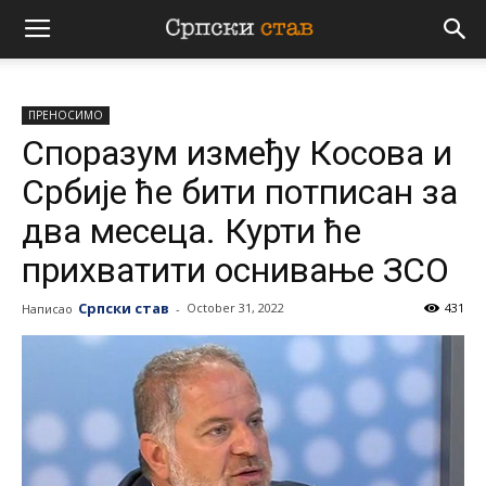
Српски
ПРЕНОСИМО
став
Споразум између Косова и
Србије ће бити потписан за
два месеца. Курти ће
прихватити оснивање ЗСО
Српски став
October 31, 2022
431
Написао
-