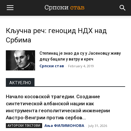
Српски
Кључна реч: геноцид НДХ над
став
Србима
Степинац je знао да су у Јасеновцу живу
децу бацали у ватру и креч
Српски став
-
February 4, 2019
АКТУЕЛНО
Начало косовской трагедии. Создание
синтетической албанской нации как
инструмента геополитической инженерии
Австро-Венгрии против сербов...
Ања ФИЛИМОНОВА
АУТОРСКИ ТЕКСТОВИ
-
July 31, 2026