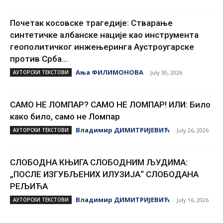
Почетак косовске трагедије: Стварање
синтетичке албанске нације као инструмента
геополитичког инжењеринга Аустроугарске
против Срба...
Ања ФИЛИМОНОВА
АУТОРСКИ ТЕКСТОВИ
-
July 30, 2026
САМО НЕ ЛОМПАР? САМО НЕ ЛОМПАР! ИЛИ: Било
како било, само не Ломпар
Владимир ДИМИТРИЈЕВИЋ
АУТОРСКИ ТЕКСТОВИ
-
July 26, 2026
СЛОБОДНА КЊИГА СЛОБОДНИМ ЉУДИМА:
„ПОСЛЕ ИЗГУБЉЕНИХ ИЛУЗИЈА“ СЛОБОДАНА
РЕЉИЋА
Владимир ДИМИТРИЈЕВИЋ
АУТОРСКИ ТЕКСТОВИ
-
July 16, 2026