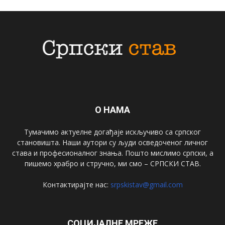
О НАМА
Тумачимо актуелне догађаје искључиво са српског
становишта. Наши аутори су људи осведоченог личног
става и професионалног знања. Пошто мислимо српски, а
пишемо храбро и стручно, ми смо – СРПСКИ СТАВ.
Контактирајте нас:
srpskistav@gmail.com
СОЦИЈАЛНЕ МРЕЖЕ