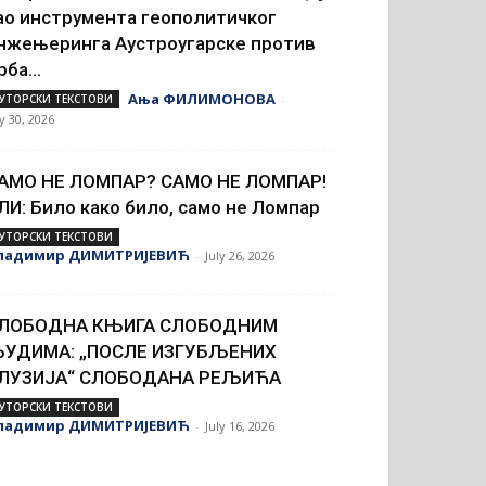
ао инструмента геополитичког
нжењеринга Аустроугарске против
рба...
Ања ФИЛИМОНОВА
УТОРСКИ ТЕКСТОВИ
-
ly 30, 2026
АМО НЕ ЛОМПАР? САМО НЕ ЛОМПАР!
ЛИ: Било како било, само не Ломпар
УТОРСКИ ТЕКСТОВИ
ладимир ДИМИТРИЈЕВИЋ
-
July 26, 2026
ЛОБОДНА КЊИГА СЛОБОДНИМ
УДИМА: „ПОСЛЕ ИЗГУБЉЕНИХ
ЛУЗИЈА“ СЛОБОДАНА РЕЉИЋА
УТОРСКИ ТЕКСТОВИ
ладимир ДИМИТРИЈЕВИЋ
-
July 16, 2026