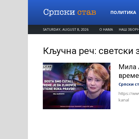
Српски
ПОЛИТИКА
SATURDAY, AUGUST 8, 2026
О НАМА
НАШ ЗБОР
став
Кључна реч: светски 
Мила 
време
Српски с
https://w
kanal