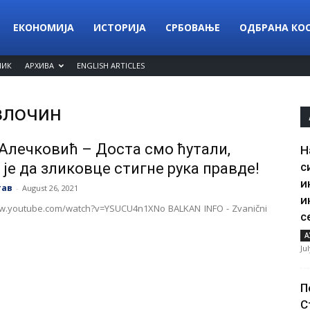
ЕКОНОМИЈА
ИСТОРИЈА
СРБОВАЊЕ
ОДБРАНА КО
НИК
АРХИВА
ENGLISH ARTICLES
злочин
Алечковић – Доста смо ћутали,
Н
 је да зликовце стигне рука правде!
с
и
тав
-
August 26, 2021
и
ww.youtube.com/watch?v=YSUCU4n1XNo BALKAN INFO - Zvanični
с
А
Ju
П
С