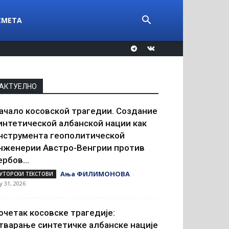
СМЕТА
АКТУЕЛНО
ачало косовской трагедии. Создание
интетической албанской нации как
нструмента геополитической
нженерии Австро-Венгрии против
ербов...
Ања ФИЛИМОНОВА
УТОРСКИ ТЕКСТОВИ
-
ly 31, 2026
очетак косовске трагедије:
тварање синтетичке албанске нације