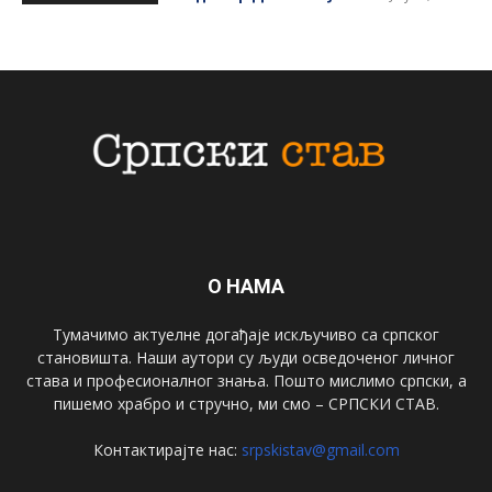
О НАМА
Тумачимо актуелне догађаје искључиво са српског
становишта. Наши аутори су људи осведоченог личног
става и професионалног знања. Пошто мислимо српски, а
пишемо храбро и стручно, ми смо – СРПСКИ СТАВ.
Контактирајте нас:
srpskistav@gmail.com