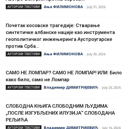
Ања ФИЛИМОНОВА
АУТОРСКИ ТЕКСТОВИ
-
July 31, 2026
Почетак косовске трагедије: Стварање
синтетичке албанске нације као инструмента
геополитичког инжењеринга Аустроугарске
против Срба...
Ања ФИЛИМОНОВА
АУТОРСКИ ТЕКСТОВИ
-
July 30, 2026
САМО НЕ ЛОМПАР? САМО НЕ ЛОМПАР! ИЛИ: Било
како било, само не Ломпар
Владимир ДИМИТРИЈЕВИЋ
АУТОРСКИ ТЕКСТОВИ
-
July 26, 2026
СЛОБОДНА КЊИГА СЛОБОДНИМ ЉУДИМА:
„ПОСЛЕ ИЗГУБЉЕНИХ ИЛУЗИЈА“ СЛОБОДАНА
РЕЉИЋА
Владимир ДИМИТРИЈЕВИЋ
АУТОРСКИ ТЕКСТОВИ
-
July 16, 2026