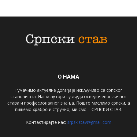
О НАМА
Тумачимо актуелне догађаје искључиво са српског
становишта. Наши аутори су људи осведоченог личног
става и професионалног знања. Пошто мислимо српски, а
пишемо храбро и стручно, ми смо – СРПСКИ СТАВ.
Контактирајте нас:
srpskistav@gmail.com