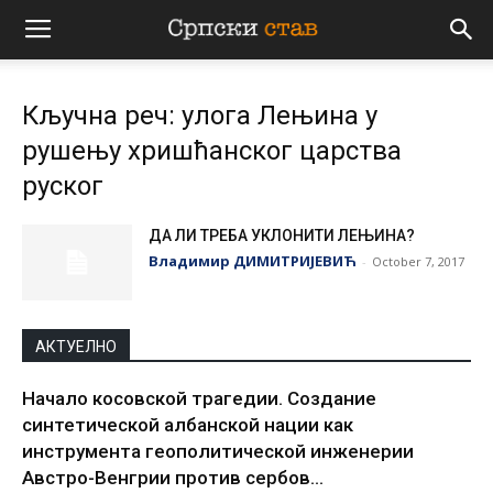
Српски
Кључна реч: улога Лењина у
став
рушењу хришћанског царства
руског
ДА ЛИ ТРЕБА УКЛОНИТИ ЛЕЊИНА?
Владимир ДИМИТРИЈЕВИЋ
-
October 7, 2017
АКТУЕЛНО
Начало косовской трагедии. Создание
синтетической албанской нации как
инструмента геополитической инженерии
Австро-Венгрии против сербов...