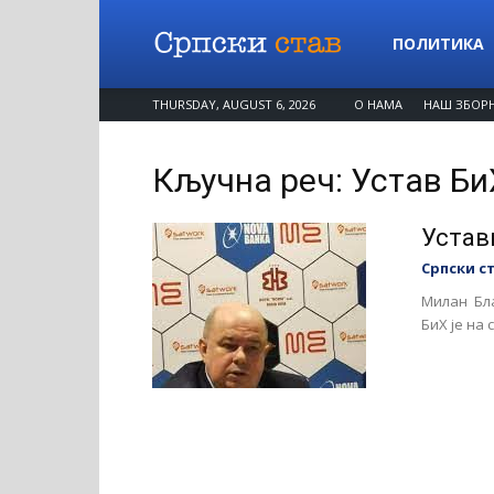
Српски
ПОЛИТИКА
THURSDAY, AUGUST 6, 2026
О НАМА
НАШ ЗБОР
став
Кључна реч: Устав Би
Устав
Српски с
Милан Бла
БиХ је на 