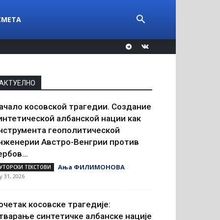
СМЕТА
АКТУЕЛНО
ачало косовской трагедии. Создание
интетической албанской нации как
нструмента геополитической
нженерии Австро-Венгрии против
ербов...
Ања ФИЛИМОНОВА
УТОРСКИ ТЕКСТОВИ
-
ly 31, 2026
очетак косовске трагедије:
тварање синтетичке албанске нације