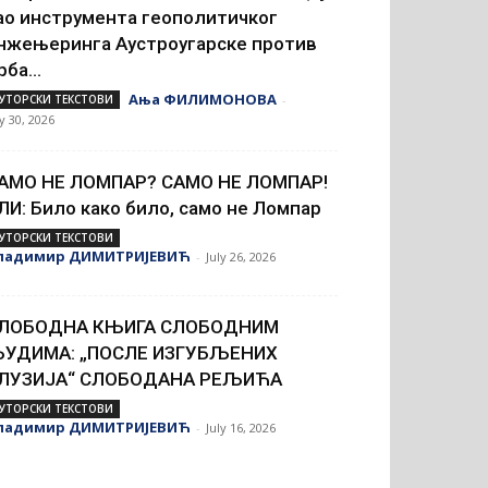
ао инструмента геополитичког
нжењеринга Аустроугарске против
рба...
Ања ФИЛИМОНОВА
УТОРСКИ ТЕКСТОВИ
-
ly 30, 2026
АМО НЕ ЛОМПАР? САМО НЕ ЛОМПАР!
ЛИ: Било како било, само не Ломпар
УТОРСКИ ТЕКСТОВИ
ладимир ДИМИТРИЈЕВИЋ
-
July 26, 2026
ЛОБОДНА КЊИГА СЛОБОДНИМ
УДИМА: „ПОСЛЕ ИЗГУБЉЕНИХ
ЛУЗИЈА“ СЛОБОДАНА РЕЉИЋА
УТОРСКИ ТЕКСТОВИ
ладимир ДИМИТРИЈЕВИЋ
-
July 16, 2026