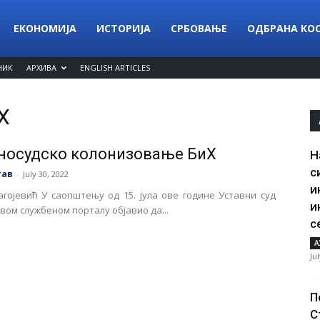
ЕКОНОМИЈА
ИСТОРИЈА
СРБОВАЊЕ
ОДБРАНА КО
НИК
АРХИВА
ENGLISH ARTICLES
Х
носудско колонизовање БиХ
Н
с
тав
-
July 30, 2022
и
гојевић У саопштењу од 15. јула ове године Уставни суд
и
свом службеном порталу објавио да...
с
А
Ju
П
С