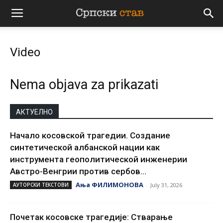
Српски
Video
став
Nema objava za prikazati
АКТУЕЛНО
Начало косовской трагедии. Создание
синтетической албанской нации как
инструмента геополитической инженерии
Австро-Венгрии против сербов...
Ања ФИЛИМОНОВА
АУТОРСКИ ТЕКСТОВИ
-
July 31, 2026
Почетак косовске трагедије: Стварање