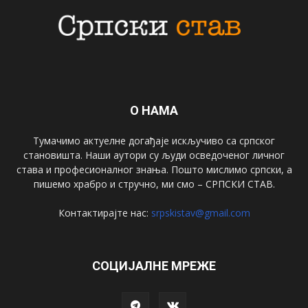
О НАМА
Тумачимо актуелне догађаје искључиво са српског
становишта. Наши аутори су људи осведоченог личног
става и професионалног знања. Пошто мислимо српски, а
пишемо храбро и стручно, ми смо – СРПСКИ СТАВ.
Контактирајте нас:
srpskistav@gmail.com
СОЦИЈАЛНЕ МРЕЖЕ