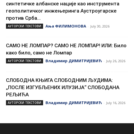
синтетичке албанске нације као инструмента
геополитичког инжењеринга Аустроугарске
против Срба...
Ања ФИЛИМОНОВА
АУТОРСКИ ТЕКСТОВИ
-
July 30, 2026
САМО НЕ ЛОМПАР? САМО НЕ ЛОМПАР! ИЛИ: Било
како било, само не Ломпар
Владимир ДИМИТРИЈЕВИЋ
АУТОРСКИ ТЕКСТОВИ
-
July 26, 2026
СЛОБОДНА КЊИГА СЛОБОДНИМ ЉУДИМА:
„ПОСЛЕ ИЗГУБЉЕНИХ ИЛУЗИЈА“ СЛОБОДАНА
РЕЉИЋА
Владимир ДИМИТРИЈЕВИЋ
АУТОРСКИ ТЕКСТОВИ
-
July 16, 2026